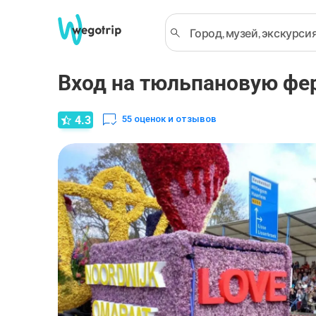
Вход на тюльпановую фер
4.3
55
оценок и отзывов