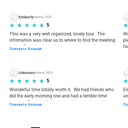
Kimberly
Апрель 2025
5
 
This was a very well organized, lovely tour.  The 
We
infomation was clear as to where to find the meeting 
pl
point.  The time at each location was ample and I 
fa
Показать больше
didn't feel rushed or confused at all.  Really happy 
with the experience from start to finish!
Unknown
Апрель 2025
5
Wonderful time totally worth it.  We had friends who 
Ei
did the early morning one and had a terrible time 
un
leaving.  The 11AM that we had was perfect.  Went to 
un
Показать больше
По
the tulip farm which was great.  Recommend getting a 
Bl
hamburger from the grill there ASAP. Tulips beautiful!  
au
Owner of farm great talk about tulips and crop 
in
rotation.  Then to the parade and bus left on time had 
oh