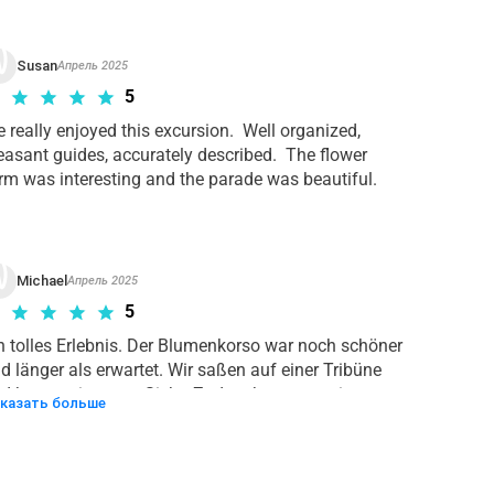
Susan
Апрель 2025
5
 really enjoyed this excursion.  Well organized, 
easant guides, accurately described.  The flower 
rm was interesting and the parade was beautiful.
Michael
Апрель 2025
5
n tolles Erlebnis. Der Blumenkorso war noch schöner 
d länger als erwartet. Wir saßen auf einer Tribüne 
d hatten eine gute Sicht. Zudem hat zuvor ein 
казать больше
assorchester tolle Musik gemacht. Auch der Besuch 
f der Tulpenfarm war sehr aufschlussreich und 
teressant. Der Transport mit dem Bus war ebenfalls 
ne Tadel. Der hohe Preis hat sich gelohnt. 