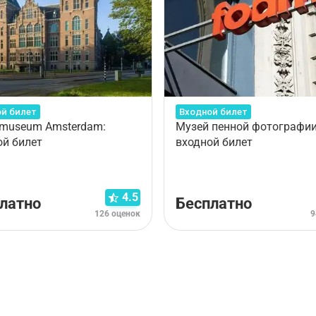
й билет
Входной билет
dmuseum Amsterdam:
Музей пенной фотографии
ой билет
входной билет
4.5
латно
Бесплатно
126 оценок
9
рианта тура. Пожалуйста,
ознакомьтесь с условиями отме