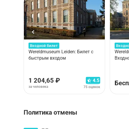
Входной билет
Входно
Wereldmuseum Leiden: Билет с
Werel
быстрым входом
Входн
1 204,65 ₽
4.5
Бесп
за человека
75 оценок
Политика отмены
Правила отмены зависят от типа выбранного ва