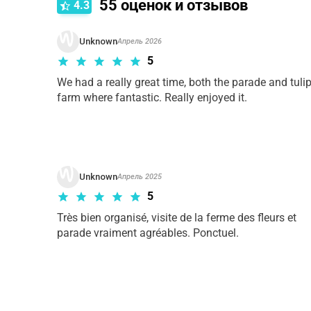
55
оценок и отзывов
4.3
Unknown
Апрель 2026
5
We had a really great time, both the parade and tulip
farm where fantastic. Really enjoyed it.
Unknown
Апрель 2025
5
Très bien organisé, visite de la ferme des fleurs et 
parade vraiment agréables. Ponctuel. 