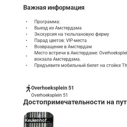
Важная информация
•
Программа:
•
Выезд из Амстердама
•
Экскурсия на тюльпановую ферму
•
Парад цветов: VIP-места
•
Возвращение в Амстердам
Место встречи в Амстердаме: Overhoeksple
•
вокзала Амстердама.
•
Предъявите мобильный билет на стойке This
Overhoeksplein 51
Overhoeksplein 51
Достопримечательности на пут
Keukenhof
Day Tri...