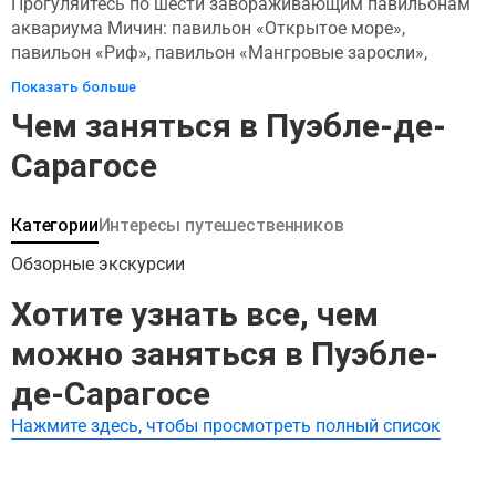
Прогуляйтесь по шести завораживающим павильонам
аквариума Мичин: павильон «Открытое море»,
павильон «Риф», павильон «Мангровые заросли»,
павильон «Джунгли» и лесной павильон. В каждом из
Показать больше
них обитает множество видов, ожидающих изучения. Не
Чем заняться в Пуэбле-де-
пропустите открытое пространство рек и озер, где
обитают самые интересные существа аквариума. Michin
Сарагосе
также предлагает множество развлечений, таких как
скалодром, подвесные мосты и батуты.
Категории
Интересы путешественников
Обзорные экскурсии
Хотите узнать все, чем
можно заняться в Пуэбле-
де-Сарагосе
Нажмите здесь, чтобы просмотреть полный список