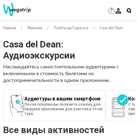
?
Главная
Мексика
Пуэбла-де-Сарагоса
Casa del Dean
Casa del Dean:
Аудиоэкскурсии
Наслаждайтесь самостоятельными аудиотурами с
включенными в стоимость билетами на
достопримечательности в одном приложении.
Аудиотуры в вашем смартфоне
Кон
После покупки вы получите ссылку для
С по
загрузки приложения для участия в этом
сами
туре.
прио
Все виды активностей