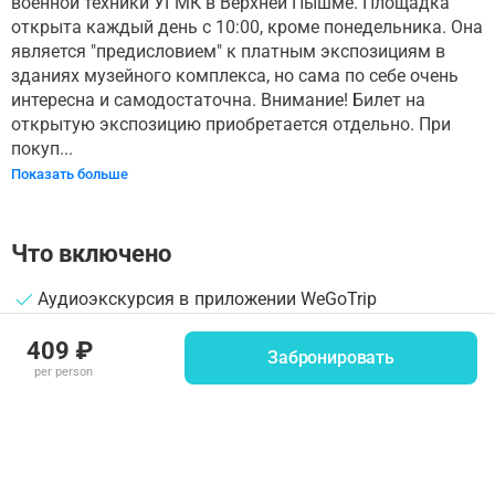
военной техники УГМК в Верхней Пышме. Площадка
открыта каждый день с 10:00, кроме понедельника. Она
является "предисловием" к платным экспозициям в
зданиях музейного комплекса, но сама по себе очень
интересна и самодостаточна. Внимание! Билет на
открытую экспозицию приобретается отдельно. При
покуп...
Показать больше
Что включено
Аудиоэкскурсия в приложении WeGoTrip
Спланированный маршрут с офлайн-картой для
409 ₽
Забронировать
удобной навигации
per person
Наушники — необходимо взять свои
Билет на открытую площадку приобретается
самостоятельно (входит в стоимость билетов в