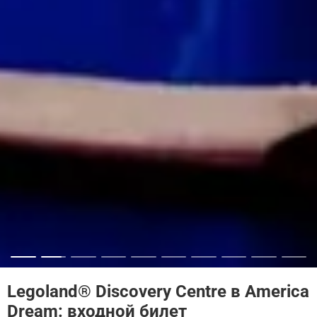
Legoland® Discovery Centre в America
Dream: входной билет