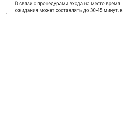
В связи с процедурами входа на место время
ожидания может составлять до 30-45 минут, в
•
некоторых случаях это влияет на время
пребывания на месте.
Время посадки может быть изменено – вы будете
проинформированы по телефону или электронной
•
почте
Чтобы получить физические билеты, на месте
встречи предъявите водителю мобильный билет и
•
удостоверение личности.
Просим не опаздывать на место встречи
•