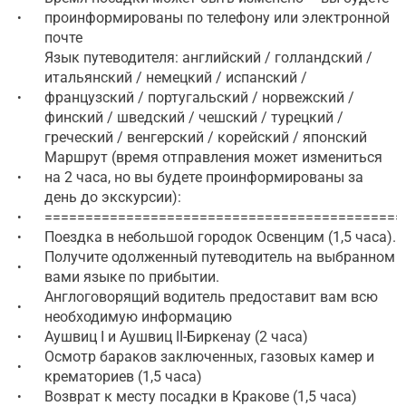
проинформированы по телефону или электронной
•
почте
Язык путеводителя: английский / голландский /
итальянский / немецкий / испанский /
французский / португальский / норвежский /
•
финский / шведский / чешский / турецкий /
греческий / венгерский / корейский / японский
Маршрут (время отправления может измениться
на 2 часа, но вы будете проинформированы за
•
день до экскурсии):
============================================
•
Поездка в небольшой городок Освенцим (1,5 часа).
•
Получите одолженный путеводитель на выбранном
•
вами языке по прибытии.
Англоговорящий водитель предоставит вам всю
•
необходимую информацию
Аушвиц I и Аушвиц II-Биркенау (2 часа)
•
Осмотр бараков заключенных, газовых камер и
•
крематориев (1,5 часа)
Возврат к месту посадки в Кракове (1,5 часа)
•