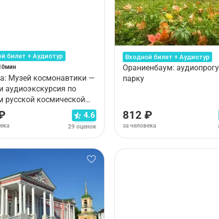
й билет + Аудиотур
Входной билет + Аудиотур
Ораниенбаум: аудиопрогу
10мин
а: Музей космонавтики —
парку
 и аудиоэкскурсия по
м русской космической
еи
₽
812 ₽
4.6
века
за человека
29 оценок