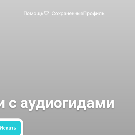
Помощь
Сохраненные
Профиль
и с аудиогидами
Искать