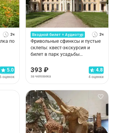
Входной билет + Аудиотур
2ч
2ч
лка по
Фривольные сфинксы и пустые
склепы: квест-экскурсия и
билет в парк усадьбы
Архангельское
393 ₽
5.0
4.8
за человека
6 оценок
4 оценки