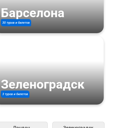
Барселона
30 туров и билетов
Зеленоградск
3 туров и билетов
Лондон
Зеленоградск