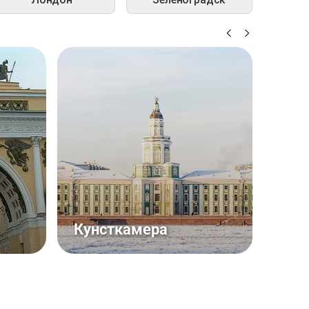
Кунсткамера
Рус