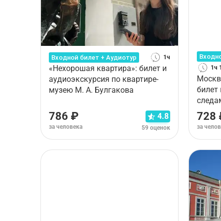
Входно
Входной билет + Аудиотур
1ч
«Нехорошая квартира»: билет и
1ч 
Москв
аудиоэкскурсия по квартире-
билет
музею М. А. Булгакова
следа
одисс
786 ₽
728 
4.8
за человека
за чело
59 оценок