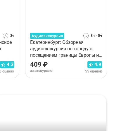
Аудиоэкскурсия
3ч
3ч - 5ч
нское
Екатеринбург: Обзорная
и
аудиоэкскурсия по городу с
посещением границы Европы и
Азии
409 ₽
4.3
4.9
за экскурсию
3 оценки
55 оценок