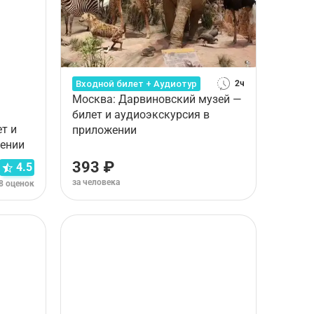
Входной билет + Аудиотур
2ч
Москва: Дарвиновский музей —
билет и аудиоэкскурсия в
т и
приложении
жении
393 ₽
4.5
за человека
8 оценок