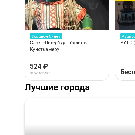
Входной билет
Аудио
Санкт-Петербург: билет в
РУТС 
Кунсткамеру
524 ₽
Бесп
за человека
Лучшие города