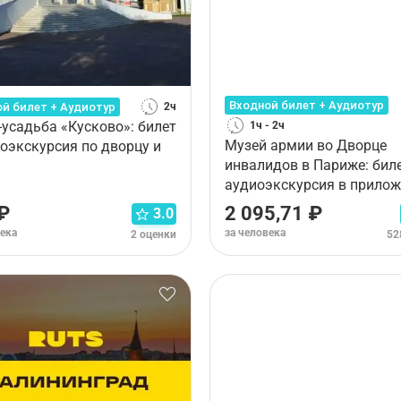
Входной билет + Аудиотур
й билет + Аудиотур
2ч
-усадьба «Кусково»: билет
1ч - 2ч
Музей армии во Дворце
иоэкскурсия по дворцу и
инвалидов в Париже: биле
аудиоэкскурсия в прило
₽
2 095,71 ₽
3.0
века
за человека
2 оценки
52