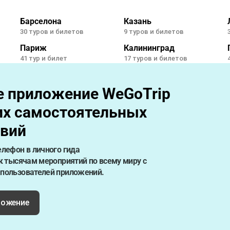
Барселона
Казань
30 туров и билетов
9 туров и билетов
Париж
Калининград
41 тур и билет
17 туров и билетов
е приложение WeGoTrip
их самостоятельных
твий
елефон в личного гида
 к тысячам мероприятий по всему миру с
 пользователей приложений.
ложение