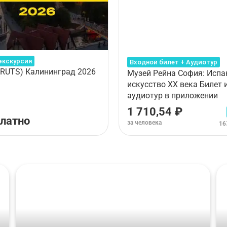
экскурсия
Входной билет + Аудиотур
(RUTS) Калининград 2026
Музей Рейна София: Испа
искусство XX века Билет 
аудиотур в приложении
1 710,54 ₽
латно
за человека
16