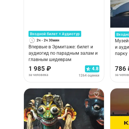
Входной билет + Аудиотур
Входно
Музей
2ч - 2ч 30мин
Впервые в Эрмитаже: билет и
и ауд
аудиогид по парадным залам и
парку
главным шедеврам
1 985 ₽
786 
4.8
за человека
за чело
1264 оценки