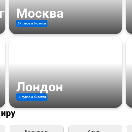
г
Москва
67 туров и билетов
Лондон
30 туров и билетов
миру
Барселона
Казань