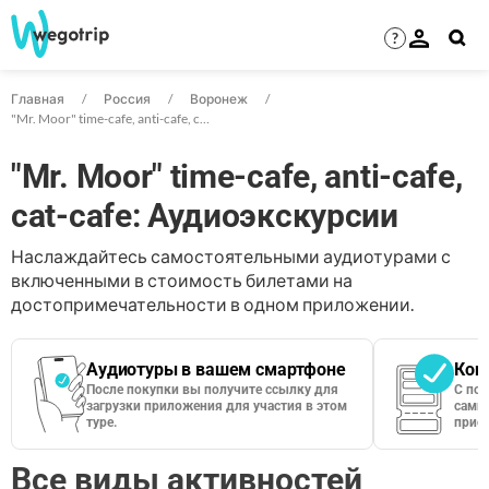
?
Главная
Россия
Воронеж
"Mr. Moor" time-cafe, anti-cafe, cat-cafe
"Mr. Moor" time-cafe, anti-cafe,
cat-cafe: Аудиоэкскурсии
Наслаждайтесь самостоятельными аудиотурами с
включенными в стоимость билетами на
достопримечательности в одном приложении.
Аудиотуры в вашем смартфоне
Кон
После покупки вы получите ссылку для
С по
загрузки приложения для участия в этом
сами 
туре.
приос
Все виды активностей