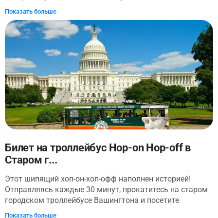
путешествиями в виртуальной реальности,
Показать больше
интерактивными выставками, семью этажами
удивительных артефактов и современными выставками
- это Библия, над которой посмеялись! Познакомьтесь с
Библией как никогда раньше и откройте для себя почти
3000-летнюю историю мирового бестселлера. Всего в
трех кварталах от Капитолия США в Вашингтоне, округ
Колумбия, и всего в нескольких шагах от
Национального торгового центра; Музей Библии также
находится в удобном месте!
Билет на троллейбус Hop-on Hop-off в
Старом г...
Этот шипящий хоп-он-хоп-офф наполнен историей!
Отправляясь каждые 30 минут, прокатитесь на старом
городском троллейбусе Вашингтона и посетите
Смитсоновский институт, Капитолий, Верховный суд и
Показать больше