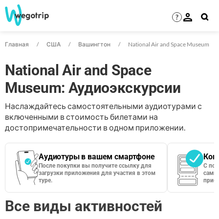
?
Главная
США
Вашингтон
National Air and Space Museum
National Air and Space
Museum: Аудиоэкскурсии
Наслаждайтесь самостоятельными аудиотурами с
включенными в стоимость билетами на
достопримечательности в одном приложении.
Аудиотуры в вашем смартфоне
Кон
После покупки вы получите ссылку для
С по
загрузки приложения для участия в этом
сами 
туре.
приос
Все виды активностей