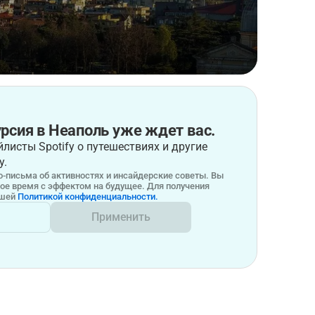
рсия в Неаполь уже ждет вас.
листы Spotify о путешествиях и другие
у.
-письма об активностях и инсайдерские советы. Вы
бое время с эффектом на будущее. Для получения
ашей
Политикой конфиденциальности.
Применить