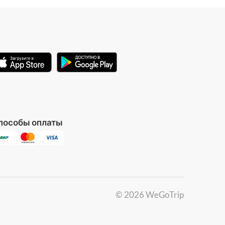
на прибрежную и морскую среду.
пособы оплаты
©
2026
WeGoTrip