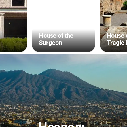
House of the
House o
Surgeon
Tragic 