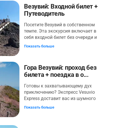
Везувий: Входной билет +
Путеводитель
Посетите Везувий в собственном
темпе. Эта экскурсия включает в
себя входной билет без очереди и
путеводитель по истории и тропам
Показать больше
вулкана. Проведите столько
времени, сколько хотите, достигнув
вершины, осмотрев кратер и увидев
Гора Везувий: проход без
Неаполитанский залив.
билета + поездка в о...
Готовы к захватывающему дух
приключению? Экспресс Vesuvio
Express доставит вас из шумного
Неаполя в величественные объятия
Показать больше
Большого конуса Везувия. Вы в
мгновение ока ока окажетесь у
подножия самого знаменитого