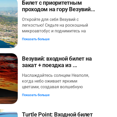
вулкана в мире и будете готовы
Билет с приоритетным
узнать о волшебном месте, которое
проходом на гору Везувий...
уже много лет очаровывает
путешественников со всех уголков
Откройте для себя Везувий с
планеты. Ваш "горячий" билет
легкостью! Сядьте на роскошный
открывает ворота в парк, а также
микроавтобус и поднимитесь на
сотни уникальных возможностей
высоту 1000 метров, затем пройдите
Показать больше
для фотосъемки и впечатлений от
пешком и исследуйте кратер со
одного из самых почитаемых
знающим гидом-вулканологом.
зрелищ матушки-природы.
Когда вы достигнете вершины,
Везувий: входной билет на
насладитесь великолепным видом
закат + поездка из ...
кратера, его фумаролами и
непревзойденным видом на Капри,
Наслаждайтесь солнцем Неаполя,
Искью, Прочиду, Неаполь и Помпеи.
когда небо оживает яркими
Не упустите эту уникальную
цветами, создавая волшебную
возможность!
атмосферу. Путешествуйте с
Показать больше
комфортом в самое сердце
национального парка Везувий с
включенным общим трансфером,
Turtle Point: Входной билет
покрываемым ценой билета. О