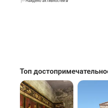
Найдено активностей:
0
Топ достопримечательност