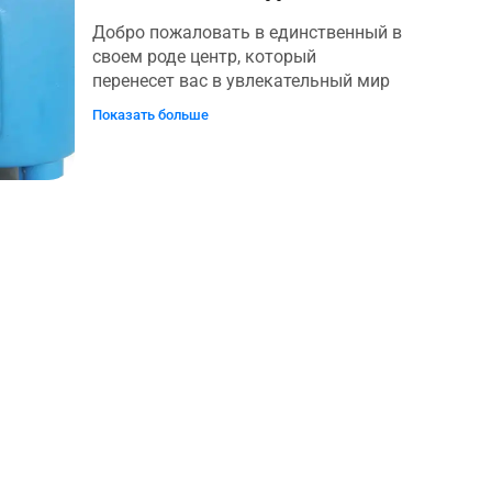
дополнительных сборах
Добро пожаловать в единственный в
беспокоиться не стоит, о входе на
своем роде центр, который
вулкан уже позаботились.
перенесет вас в увлекательный мир
морской жизни. Центр Turtle Point
Показать больше
располагает более чем 600 кв. м
крытых помещений и 7 000 кв. м
открытых площадей, оснащенных
самыми современными
лабораториями для проведения
экологических и биологических
анализов. Здесь также есть
амбулаторная клиника с
хирургическим и радиологическим
кабинетами, обширная
образовательная выставка,
мультимедийный зал и помещения,
предназначенные для ухода и
реабилитации морских черепах,
пострадавших в результате
деятельности человека, влияющей