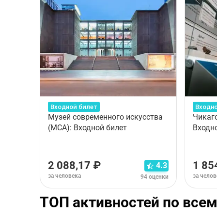
Входной билет
Входно
Музей современного искусства
Чикагс
(MCA): Входной билет
Входн
2 088,17 ₽
1 85
4.3
за человека
за челов
94 оценки
ТОП активностей по всем