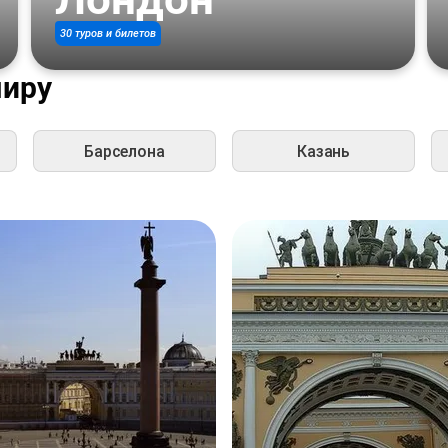
30 туров и билетов
миру
Барселона
Казань