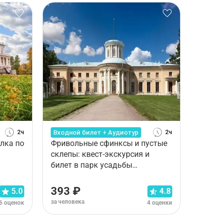
Входной билет + Аудиотур
2ч
2ч
лка по
Фривольные сфинксы и пустые
склепы: квест-экскурсия и
билет в парк усадьбы
Архангельское
393 ₽
5.0
4.8
за человека
6 оценок
4 оценки