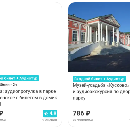
й билет + Аудиотур
Входной билет + Аудиотур
Музей-усадьба «Кусково»:
30мин - 2ч
а: аудиопрогулка в парке
и аудиоэкскурсия по двор
енское с билетом в домик
парку
I
₽
786 ₽
4.9
века
за человека
9 оценок