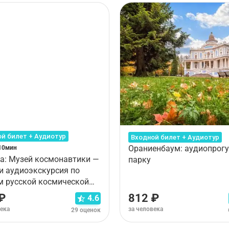
й билет + Аудиотур
Входной билет + Аудиотур
Ораниенбаум: аудиопрогу
10мин
а: Музей космонавтики —
парку
 и аудиоэкскурсия по
м русской космической
еи
₽
812 ₽
4.6
века
за человека
29 оценок