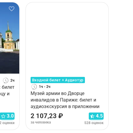
Входной билет + Аудиотур
2ч
 билет
1ч - 2ч
Музей армии во Дворце
цу и
инвалидов в Париже: билет и
аудиоэкскурсия в приложении
2 107,23 ₽
3.0
4.5
за человека
2 оценки
528 оценок