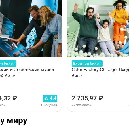
й билет
Входной билет
кий исторический музей:
Color Factory Chicago: Вхо
ой билет
билет
4,32 ₽
2 735,97 ₽
4.4
ека
за человека
13 оценок
у миру