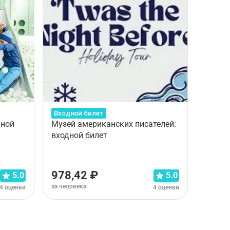
Входной билет
Входно
дной
Музей американских писателей:
2ч 
входной билет
Инстит
и ауд
978,42 ₽
4 80
5.0
5.0
за человека
за чело
4 оценки
4 оценки