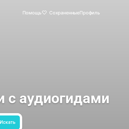
Помощь
Сохраненные
Профиль
и с аудиогидами
Искать