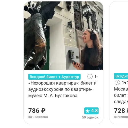
Входно
Входной билет + Аудиотур
1ч
«Нехорошая квартира»: билет и
1ч 
Москв
аудиоэкскурсия по квартире-
билет
музею М. А. Булгакова
следа
одисс
786 ₽
728 
4.8
за человека
за чело
59 оценок