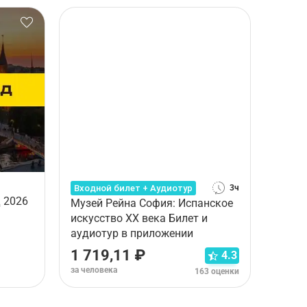
Входной билет + Аудиотур
3ч
 2026
Музей Рейна София: Испанское
искусство XX века Билет и
аудиотур в приложении
1 719,11 ₽
4.3
за человека
163 оценки