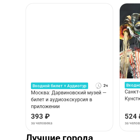
Входн
Входной билет + Аудиотур
2ч
Санкт-
Москва: Дарвиновский музей —
Кунст
билет и аудиоэкскурсия в
приложении
393 ₽
524 
за человека
за чело
Лучшие города