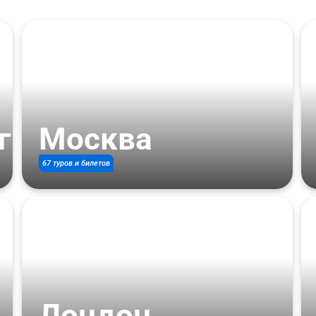
г
Москва
67 туров и билетов
Лондон