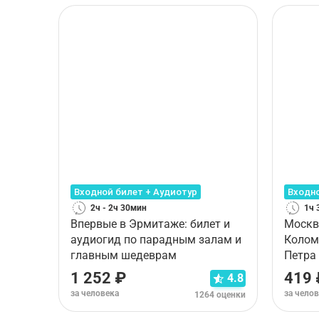
Входной билет + Аудиотур
Входно
2ч - 2ч 30мин
1ч 
Впервые в Эрмитаже: билет и
Москв
аудиогид по парадным залам и
Колом
главным шедеврам
Петра 
1 252 ₽
419 
4.8
за человека
за чело
1264 оценки