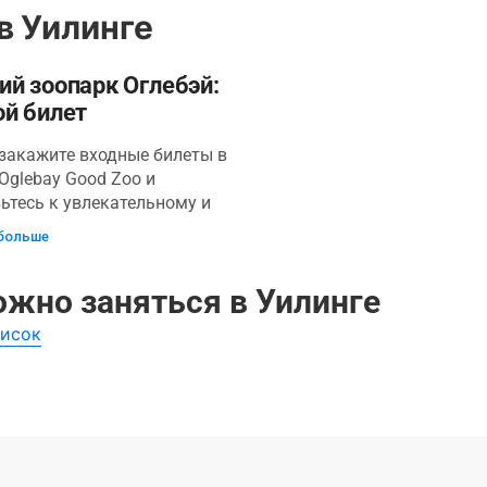
в Уилинге
й зоопарк Оглебэй:
ой билет
закажите входные билеты в
Oglebay Good Zoo и
ьтесь к увлекательному и
тельному дню в
больше
енном в Западной
ии зоопарке, имеющем
ожно заняться в Уилинге
тацию AZA. Прогуливаясь по
, лесистой территории и
писок
сь с местами обитания
х или наслаждаясь
ей на поезде зоопарка,
lebay Good Zoo получат
ость узнать о широком
видов животных, о которых