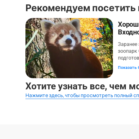
Рекомендуем посетить 
Хороши
Входн
Заранее 
зоопарк 
подготов
познава
Показать 
единств
Вирджин
Хотите узнать все, чем м
аккреди
тенистой
Нажмите здесь, чтобы просмотреть полный с
знакомя
животны
экскурси
гости Og
возможн
спектре 