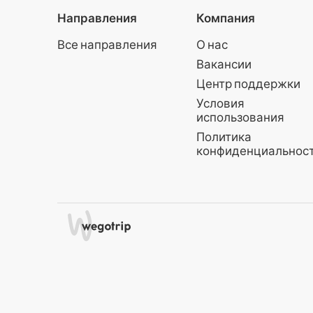
заботятс
Направления
Компания
до броне
орлов и 
Все направления
О нас
входные
Вакансии
возможн
посетить
Центр поддержки
животных
Условия
Good Zoo
использования
можете б
Политика
скидки н
конфиденциальнос
доступны