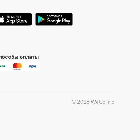
пособы оплаты
©
2026
WeGoTrip