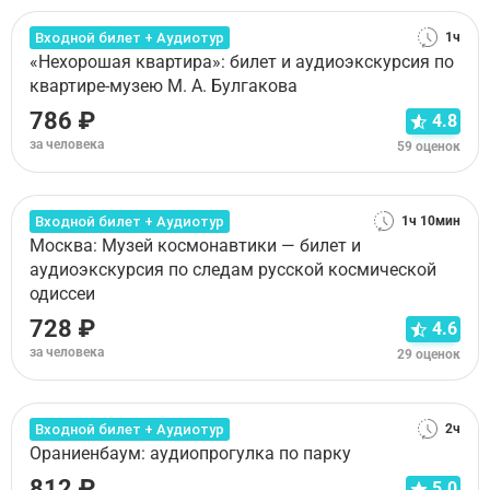
Входной билет + Аудиотур
1ч
«Нехорошая квартира»: билет и аудиоэкскурсия по
квартире-музею М. А. Булгакова
786 ₽
4.8
за человека
59 оценок
Входной билет + Аудиотур
1ч 10мин
Москва: Музей космонавтики — билет и
аудиоэкскурсия по следам русской космической
одиссеи
728 ₽
4.6
за человека
29 оценок
Входной билет + Аудиотур
2ч
Ораниенбаум: аудиопрогулка по парку
812 ₽
5.0