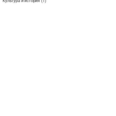
Культура и история
(
1
)