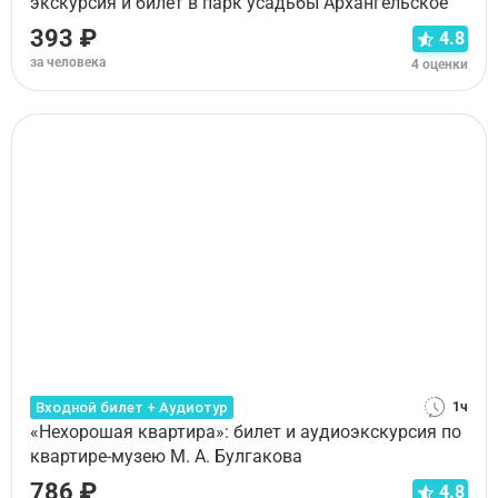
экскурсия и билет в парк усадьбы Архангельское
393 ₽
4.8
за человека
4 оценки
Входной билет + Аудиотур
1ч
«Нехорошая квартира»: билет и аудиоэкскурсия по
квартире-музею М. А. Булгакова
786 ₽
4.8