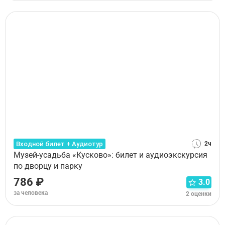
Входной билет + Аудиотур
2ч
Музей-усадьба «Кусково»: билет и аудиоэкскурсия
по дворцу и парку
786 ₽
3.0
за человека
2 оценки