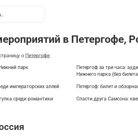
мероприятий в Петергофе, Р
 страницу о
Петергофе
.
 Нижний парк
Петергоф за три часа: ау
Нижнего парка (без билета
реди императорских аллей
Петергоф: билет и обзорн
огулка среди романтики
Спасти друга Самсона: кв
Россия