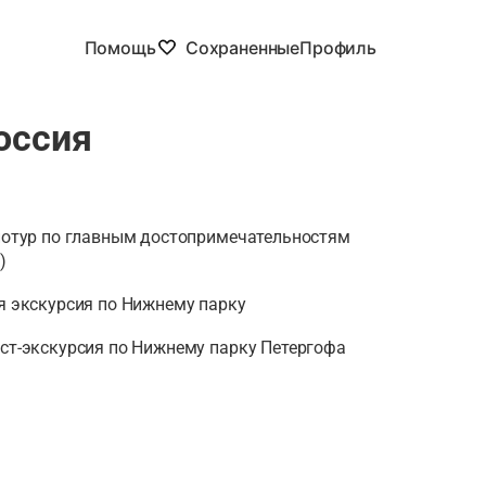
Помощь
Сохраненные
Профиль
оссия
диотур по главным достопримечательностям
)
ая экскурсия по Нижнему парку
ест-экскурсия по Нижнему парку Петергофа