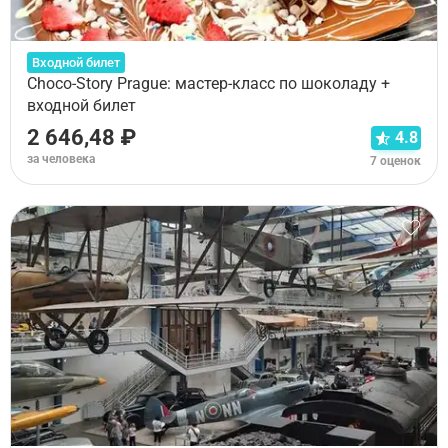
Входной билет
Choco-Story Prague: мастер-класс по шоколаду +
входной билет
2 646,48 ₽
4.8
за человека
7 оценок