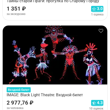
Тайны старой Праги: прогулка по Старому Городу
1 351 ₽
3.0
за экскурсию
1 оценка
Входной билет
IMAGE: Black Light Theatre: Входной билет
2 977,76 ₽
4.3
за человека
10 оценок