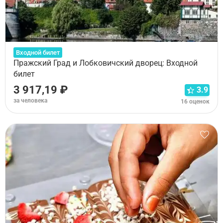
Входной билет
Пражский Град и Лобковичский дворец: Входной
билет
3 917,19 ₽
3.9
за человека
16 оценок