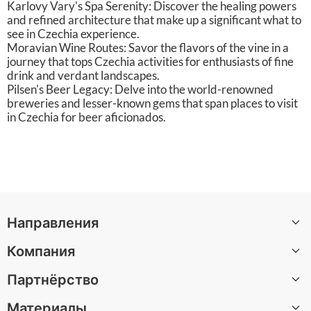
Karlovy Vary's Spa Serenity: Discover the healing powers
and refined architecture that make up a significant what to
see in Czechia experience.
Moravian Wine Routes: Savor the flavors of the vine in a
journey that tops Czechia activities for enthusiasts of fine
drink and verdant landscapes.
Pilsen's Beer Legacy: Delve into the world-renowned
breweries and lesser-known gems that span places to visit
in Czechia for beer aficionados.
Направления
Компания
Санкт-Петербург
Партнёрство
Москва
О нас
Барселона
Материалы
Вакансии