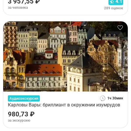
3 957,55 ₽
4.1
за человека
289 оценок
Аудиоэкскурсия
1ч 30мин
Карловы Вары: бриллиант в окружении изумрудов
980,73 ₽
за экскурсию