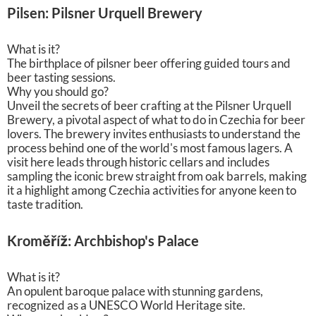
стории и легенды старой Праги
Pilsen: Pilsner Urquell Brewery
Путешествие с призраком Старого Города
Песнь о Роланде: квест-экскурсия по центру города
Тайны старой Праги: прогулка по Старому Городу
What is it?
Вышеград: сокровища и легенды старой крепости
The birthplace of pilsner beer offering guided tours and
beer tasting sessions.
Эти самостоятельные экскурсии позволяют исследов
Why you should go?
ать достопримечательности Чешской Республики в с
Unveil the secrets of beer crafting at the Pilsner Urquell
воём темпе.
Brewery, a pivotal aspect of what to do in Czechia for beer
lovers. The brewery invites enthusiasts to understand the
process behind one of the world's most famous lagers. A
visit here leads through historic cellars and includes
sampling the iconic brew straight from oak barrels, making
it a highlight among Czechia activities for anyone keen to
taste tradition.
Kroměříž: Archbishop's Palace
What is it?
An opulent baroque palace with stunning gardens,
recognized as a UNESCO World Heritage site.