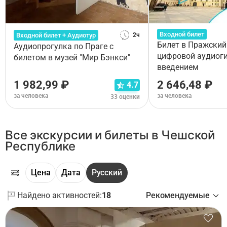
Входной билет
Входной билет + Аудиотур
2ч
Билет в Пражский
Аудиопрогулка по Праге с
цифровой аудиоги
билетом в музей "Мир Бэнкси"
введением
1 982,99 ₽
2 646,48 ₽
4.7
за человека
за человека
33 оценки
Все экскурсии и билеты в Чешской
Республике
Цена
Дата
Русский
Найдено активностей:
18
Рекомендуемые