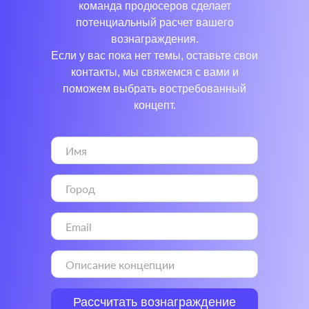
команда продюсеров сделает
потенциальный расчет вашего
вознаграждения.
Если у вас пока нет темы, оставьте свои
контакты, мы свяжемся с вами и
поможем выбрать востребованный
концепт.
Рассчитать вознаграждение