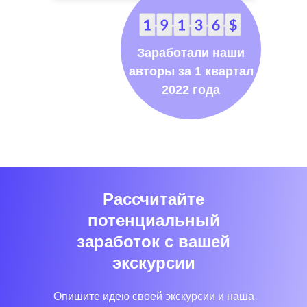
Заработали наши
авторы за 1 квартал
2022 года
Рассчитайте
потенциальный
заработок с вашей
экскурсии
Опишите идею своей экскурсии и наша