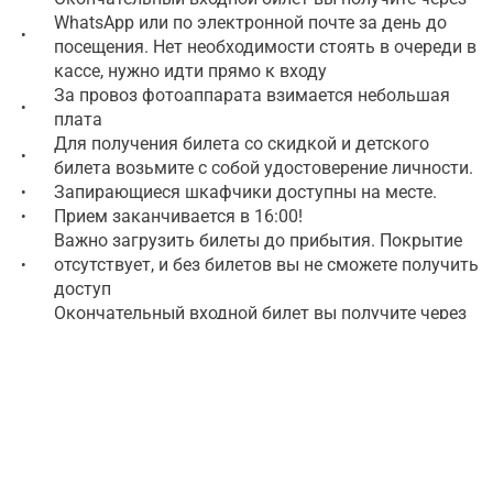
WhatsApp или по электронной почте за день до
•
посещения. Нет необходимости стоять в очереди в
кассе, нужно идти прямо к входу
За провоз фотоаппарата взимается небольшая
•
плата
Для получения билета со скидкой и детского
•
билета возьмите с собой удостоверение личности.
Запирающиеся шкафчики доступны на месте.
•
Прием заканчивается в 16:00!
•
Важно загрузить билеты до прибытия. Покрытие
отсутствует, и без билетов вы не сможете получить
•
доступ
Окончательный входной билет вы получите через
WhatsApp или по электронной почте за день до
•
посещения. Нет необходимости стоять в очереди в
кассе, нужно идти прямо к входу
Не забудьте приехать до 16:00
•
Крайне важно загрузить билеты до прибытия в
Чичен-Ицу. На археологическом объекте нет
•
покрытия, и без билетов вы не сможете получить