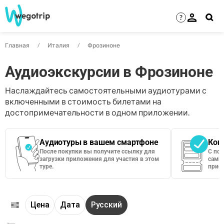
?
Главная
Италия
Фрозиноне
Аудиоэкскурсии в Фрозиноне
Наслаждайтесь самостоятельными аудиотурами с
включенными в стоимость билетами на
достопримечательности в одном приложении.
Аудиотуры в вашем смартфоне
Кон
После покупки вы получите ссылку для
С по
загрузки приложения для участия в этом
сами 
туре.
приос
Цена
Дата
Русский