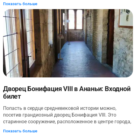
музее вас ждет экскурсия из 12 остановок, во время
Показать больше
которой вы посетите различные помещения, комнаты и
часовни, украшенные восхитительными предметами и
гобеленами. Вы также заглянете в крипту Святого
Магнуса - невероятный склеп с фресками, которому
почти тысяча лет. В музее хранятся реликварии,
священные предметы, мозаики, древние гробницы и
саркофаги, красочный текстиль, изображения святых и
мучеников, фрески с библейскими сюжетами, житийные
циклы, научные и языческие описания сотворения
космоса. Чтобы воспользоваться всем этим, вам
понадобится аудиогид - к счастью, его можно скачать
бесплатно!
Дворец Бонифация VIII в Ананьи: Входной
билет
Попасть в сердце средневековой истории можно,
посетив грандиозный дворец Бонифация VIII. Это
старинное сооружение, расположенное в центре города,
датируется XIII веком. Когда-то он принадлежал
Показать больше
знатному роду Каэтани и, в частности, был резиденцией