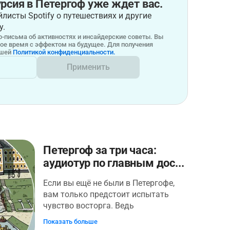
рсия в Петергоф уже ждет вас.
листы Spotify о путешествиях и другие
у.
-письма об активностях и инсайдерские советы. Вы
бое время с эффектом на будущее. Для получения
ашей
Политикой конфиденциальности.
Применить
Петергоф за три часа:
аудиотур по главным дос...
Если вы ещё не были в Петергофе,
вам только предстоит испытать
чувство восторга. Ведь
Петергофский парк официально
Показать больше
считается одним из семи чудес