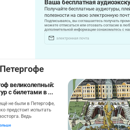
Ваша бесплатная аудиоэкску
Получайте бесплатные аудиотуры, плей
полезности на свою электронную почт
Подписываясь, вы соглашаетесь получать промо
можете отписаться или отозвать согласие в лю
дополнительной информации ознакомьтесь с н
 Петергофе
гоф великолепный:
ур с билетами в ...
ещё не были в Петергофе,
ко предстоит испытать
восторга. Ведь
фский парк официально
больше
я одним из семи чудес