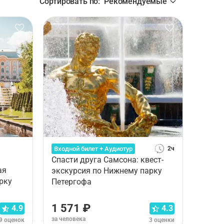
Сортировать по
:
Рекомендуемые
Входной билет + Аудиотур
2ч
Спасти друга Самсона: квест-
ая
экскурсия по Нижнему парку
рку
Петергофа
1 571 ₽
4.9
4.3
за человека
9 оценок
3 оценки