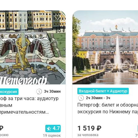
Входной билет + Аудиотур
кскурсия
3ч 30мин
оф за три часа: аудиотур
2ч 30мин - 3ч
Петергоф: билет и обзорн
авным
экскурсия по Нижнему па
примечательностям
о парка (без билета)
₽
1 519 ₽
4.7
урсию
за человека
19 оценок
7