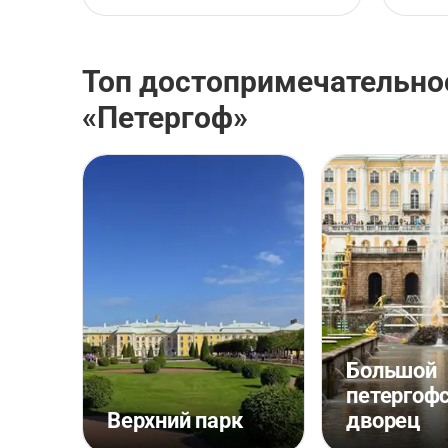
Топ достопримечательно
«Петергоф»
Большой
петергоф
Верхний парк
дворец