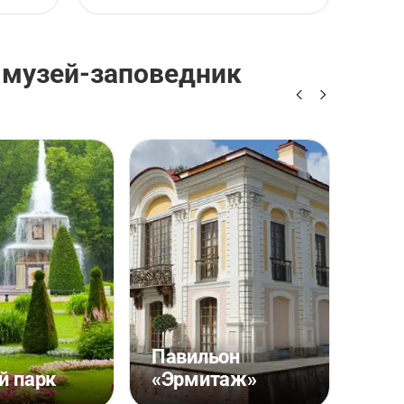
 музей-заповедник
Кас
Павильон
«Ша
й парк
«Эрмитаж»
гор