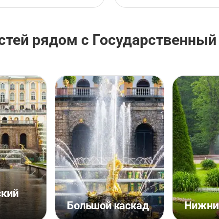
стей рядом с Государственный
ский
Большой каскад
Нижни