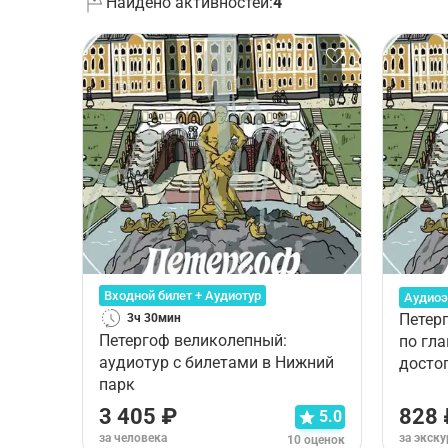
Найдено активностей:
4
Входной билет + Аудиотур
Аудиоэ
Петерг
3ч 30мин
Петергоф великолепный:
по гл
аудиотур с билетами в Нижний
досто
парк
Нижнег
3 405 ₽
828 
5.0
за человека
за экск
10 оценок