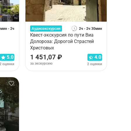
Аудиоэкскурсия
0мин - 2ч
2ч - 2ч 30мин
Квест-экскурсия по пути Виа
Долороза: Дорогой Страстей
Христовых
1 451,07 ₽
5.0
4.0
за экскурсию
2 оценки
2 оценки