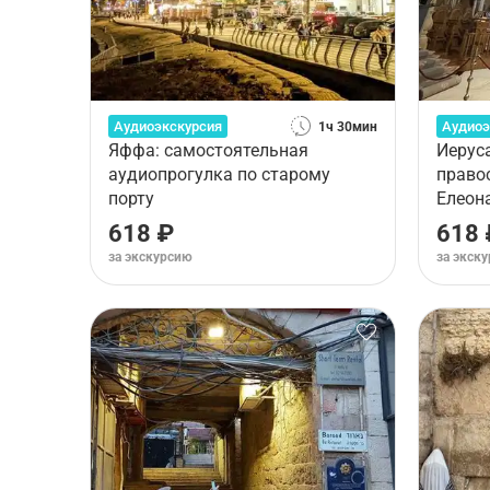
Аудиоэкскурсия
Аудиоэ
1ч 30мин
Яффа: самостоятельная
Иерус
аудиопрогулка по старому
право
порту
Елеон
618 ₽
618 
за экскурсию
за экск