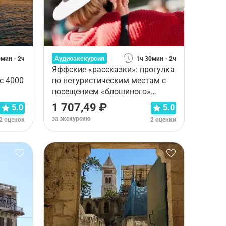
Аудиоэкскурсия
0мин - 2ч
1ч 30мин - 2ч
Яффские «рассказки»: прогулка
с 4000
по нетуристическим местам с
посещением «блошиного»
рынка
1 707,49 ₽
5.0
5.0
за экскурсию
2 оценок
2 оценки