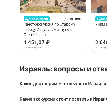
Аудиоэкскурсия
Аудиоэ
1ч 30мин
Квест-экскурсия по Старому
Учим 
городу Иерусалима: путь к
Стене Плача
1 451,07 ₽
2 04
за экскурсию
за экск
Израиль: вопросы и от
Какие достопримечательности Израиля 
В Израиле находятся всемирно известные до
Какие экскурсии стоит посетить в Израи
Исследуйте их с помощью популярных экскур