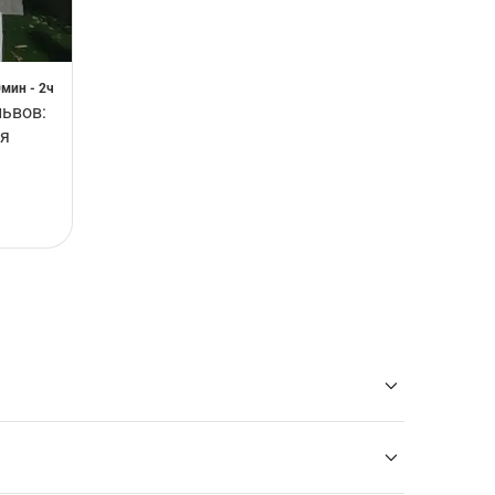
0мин - 2ч
львов:
ия
лионы путешественников.