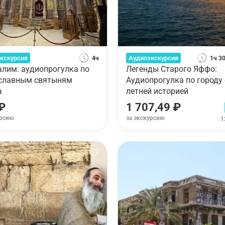
кскурсия
Аудиоэкскурсия
4ч
1ч 3
алим: аудиопрогулка по
Легенды Старого Яффо:
славным святыням
Аудиопрогулка по городу 
а
летней историей
₽
1 707,49 ₽
урсию
за экскурсию
1