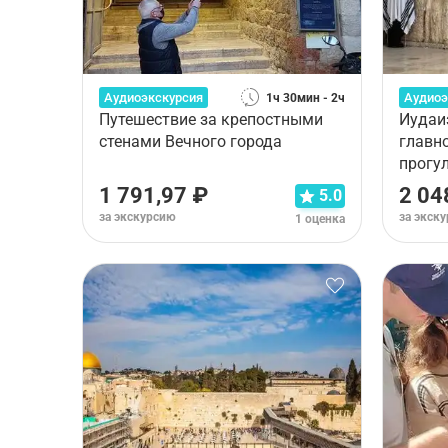
Аудиоэкскурсия
Аудиоэ
1ч 30мин - 2ч
Путешествие за крепостными
Иудаи
стенами Вечного города
главн
прогу
1 791,97 ₽
2 04
5.0
за экскурсию
за экск
1 оценка