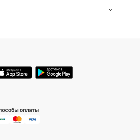
мпе.
пособы оплаты