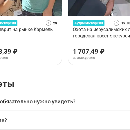
кскурсия
Аудиоэкскурсия
2ч
1ч 3
иврит на рынке Кармель
Охота на иерусалимских 
городская квест-экскурс
8,39 ₽
1 707,49 ₽
урсию
за экскурсию
веты
обязательно нужно увидеть?
стопримечательности, которые ежегодно посещают мил
ле?
сий: