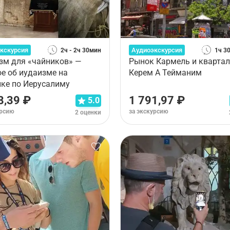
кскурсия
Аудиоэкскурсия
2ч - 2ч 30мин
1ч 3
зм для «чайников» —
Рынок Кармель и квартал
ое об иудаизме на
Керем А Тейманим
лке по Иерусалиму
8,39 ₽
1 791,97 ₽
5.0
урсию
за экскурсию
2 оценки