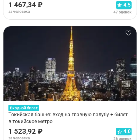
1 467,34 ₽
4.5
за человека
47 оценок
Входной билет
Токийская башня: вход на главную палубу + билет
в токийское метро
1 523,92 ₽
4.0
за человека
26 оценок