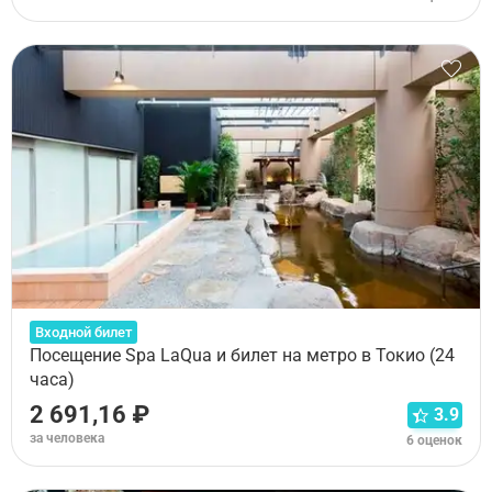
Входной билет
Посещение Spa LaQua и билет на метро в Токио (24
часа)
2 691,16 ₽
3.9
за человека
6 оценок