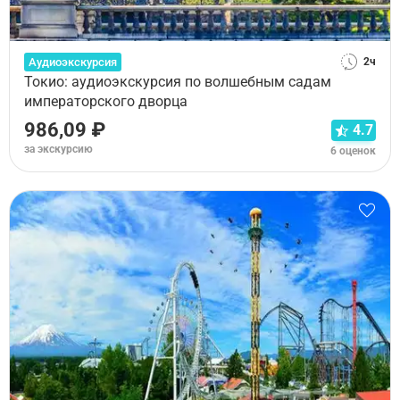
Аудиоэкскурсия
2ч
Токио: аудиоэкскурсия по волшебным садам
императорского дворца
986,09 ₽
4.7
за экскурсию
6 оценок