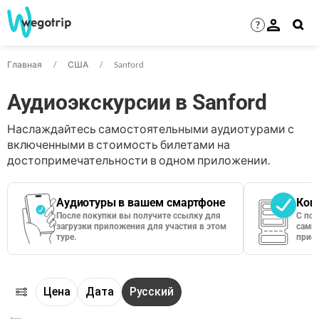
?
Главная
США
Sanford
Аудиоэкскурсии в Sanford
Наслаждайтесь самостоятельными аудиотурами с
включенными в стоимость билетами на
достопримечательности в одном приложении.
Аудиотуры в вашем смартфоне
Кон
После покупки вы получите ссылку для
С по
загрузки приложения для участия в этом
сами 
туре.
приос
Цена
Дата
Русский