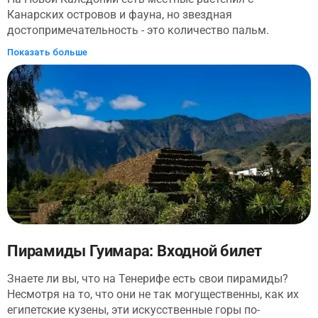
Канарских островов и фауна, но звездная
достопримечательность - это количество пальм.
Каждая пальма - и их много - была расставлена на фоне
Показать больше
растительности. Примечательны экспонаты из
Карибского бассейна, наиболее разнообразные во всем
ботаническом саду. Ваше путешествие не будет полным
без посещения баобабов, которые расцветают здесь
каждый год с 2012 года.
Пирамиды Гуимара: Входной билет
Знаете ли вы, что на Тенерифе есть свои пирамиды?
Несмотря на то, что они не так могущественны, как их
египетские кузены, эти искусственные горы по-