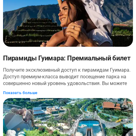
Пирамиды Гуимара: Премиальный билет
Получите эксклюзивный доступ к пирамидам Гуимара.
Доступ премиум-класса выводит посещение парка на
совершенно новый уровень удовольствия. Вы можете
посетить Комнату экспедиций, Ботанический маршрут,
Показать больше
Маршрут экспортеров, Культурный маршрут,
Вулканический маршрут, Устойчивый сад, Ядовитый
сад и различные выставки. Парк ждет, чтобы
поделиться своими секретами и сюрпризами. Не просто
въезд, а пропуск в мир приключений.