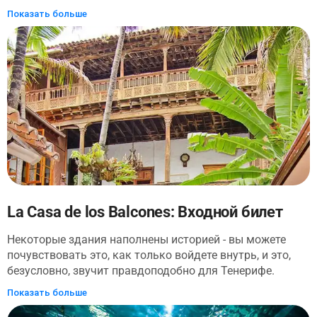
прежнему остаются достопримечательностью и в
Показать больше
равной степени окутаны тайной. Теперь вы можете
открыть для себя их секреты и узнать все об их истории
и раскопках в этнографическом парке, музее и на
выставке, прежде чем отправиться на прогулку по
красивым ботаническим садам.
La Casa de los Balcones: Входной билет
Некоторые здания наполнены историей - вы можете
почувствовать это, как только войдете внутрь, и это,
безусловно, звучит правдоподобно для Тенерифе.
Отправляйтесь на экскурсию с аудиогидом по усадьбе
Показать больше
17-го века и посмотрите образ жизни прошлых жителей,