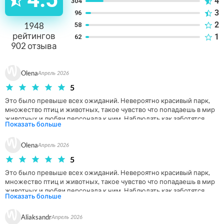
4
304
3
96
2
1948
58
рейтингов
1
62
902
отзыва
Olena
Апрель 2026
5
Это было превыше всех ожиданий. Невероятно красивый парк, 
множество птиц и животных, такое чувство что попадаешь в мир 
животных и любви персонала к ним. Наблюдать как заботятся, 
Показать больше
лечат, дрессируют попугаев, морских котиков и других, и с каким 
трепетом к ним относятся -это просто чудо. Представление с 
Olena
морскими котиками было очень интересным. Этот парк принес 
Апрель 2026
ощущение счастья и эмоции как в детстве. Благодарю всех, кто 
5
причастен к этому парку. Самый лучший, где я бывала. Место в 
которое хочется попасть еще и показать другим. 
Это было превыше всех ожиданий. Невероятно красивый парк, 
множество птиц и животных, такое чувство что попадаешь в мир 
животных и любви персонала к ним. Наблюдать как заботятся, 
Показать больше
лечат, дрессируют попугаев, морских котиков и других, и с каким 
трепетом к ним относятся -это просто чудо. Представление с 
Aliaksandr
морскими котиками было очень интересным. Этот парк принес 
Апрель 2026