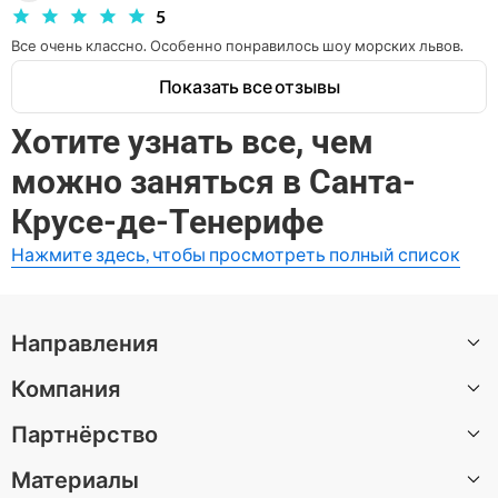
ощущение счастья и эмоции как в детстве. Благодарю всех, кто 
5
причастен к этому парку. Самый лучший, где я бывала. Место в 
которое хочется попасть еще и показать другим. 
Все очень классно. Особенно понравилось шоу морских львов.
Показать все отзывы
Хотите узнать все, чем
можно заняться в Санта-
Крусе-де-Тенерифе
Нажмите здесь, чтобы просмотреть полный список
Направления
Компания
Все направления
Партнёрство
О нас
Материалы
Вакансии
Стать автором экскурсии