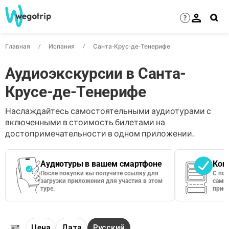
?
Главная
Испания
Санта-Крус-де-Тенерифе
Аудиоэкскурсии в Санта-
Крусе-де-Тенерифе
Наслаждайтесь самостоятельными аудиотурами с
включенными в стоимость билетами на
достопримечательности в одном приложении.
Аудиотуры в вашем смартфоне
Кон
После покупки вы получите ссылку для
С по
загрузки приложения для участия в этом
сами 
туре.
приос
Цена
Дата
Русский