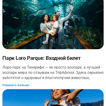
которые были состоятельными семьями и военными
деятелями. Полюбуйтесь семейными реликвиями и
предметами старины и окунитесь в спокойную
атмосферу внутреннего дворика с видом на сложные
деревянные балконы, которые вызывают ностальгию
прошлых лет.
Парк Loro Parque: Входной билет
Лоро-парк на Тенерифе — не просто зоопарк, а лучший
зоопарк мира по отзывам на TripAdvisor. Здесь серьезно
заботятся о здоровье и благополучии животных,
которых вы видите на зрелищных представлениях и в
Показать больше
многочисленных вольерах. Полюбуйтесь небывалым
многообразием видов в удивительном тропическом
парке!