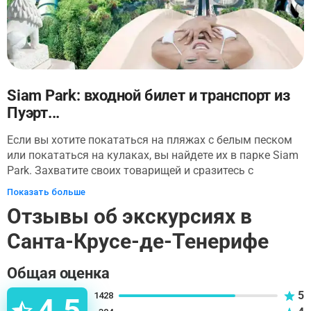
Siam Park: входной билет и транспорт из
Пуэрт...
Если вы хотите покататься на пляжах с белым песком
или покататься на кулаках, вы найдете их в парке Siam
Park. Захватите своих товарищей и сразитесь с
драконом или киннари во время увлекательных
Показать больше
поездок на метро, прежде чем набраться смелости и
Отзывы об экскурсиях в
спуститься с горки Сингха в санях. Здесь есть пороги,
огромный бассейн с волнами и зоны отдыха, которые
Санта-Крусе-де-Тенерифе
понравятся малышам. Когда все устали от
безостановочного экшена, самое время сесть на свой
Общая оценка
транспорт обратно в Пуэрто-де-ла-Крус. Этот день
хорошо проведен в захватывающем парке Тенерифе.
5
1428
4.5