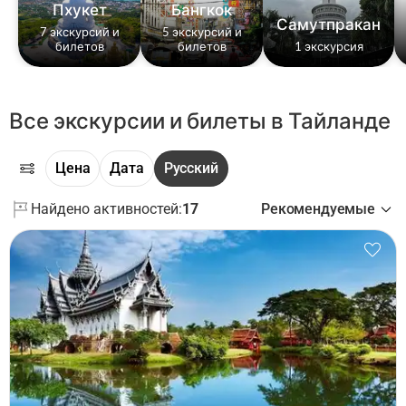
Пхукет
Бангкок
Самутпракан
7 экскурсий и
5 экскурсий и
билетов
билетов
1 экскурсия
Все экскурсии и билеты в Тайланде
Цена
Дата
Русский
Найдено активностей:
17
Рекомендуемые