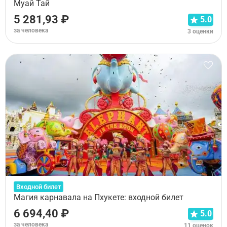
Муай Тай
5 281,93 ₽
5.0
за человека
3 оценки
Входной билет
Магия карнавала на Пхукете: входной билет
6 694,40 ₽
5.0
за человека
11 оценок