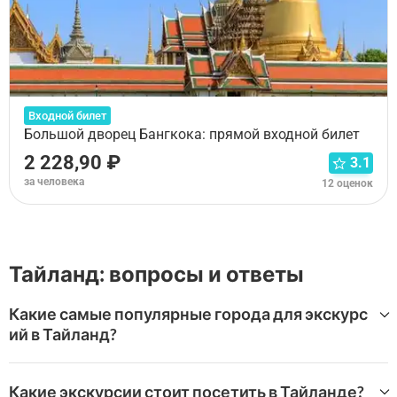
Входной билет
Большой дворец Бангкока: прямой входной билет
2 228,90 ₽
3.1
за человека
12 оценок
Тайланд: вопросы и ответы
Какие самые популярные города для экскурс
ий в Тайланд?
Самые популярные города для экскурсий в Тайланд:
Какие экскурсии стоит посетить в Тайланде?
Пхукет