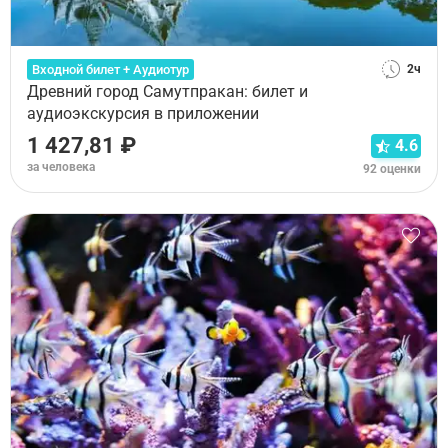
Входной билет + Аудиотур
2ч
Древний город Самутпракан: билет и
аудиоэкскурсия в приложении
1 427,81 ₽
4.6
за человека
92 оценки