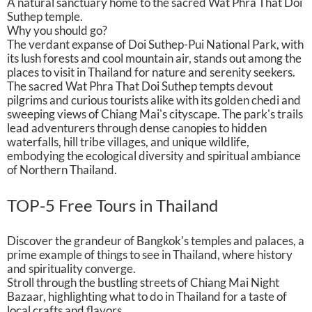
A natural sanctuary home to the sacred Wat Phra That Doi
Suthep temple.
Why you should go?
The verdant expanse of Doi Suthep-Pui National Park, with
its lush forests and cool mountain air, stands out among the
places to visit in Thailand for nature and serenity seekers.
The sacred Wat Phra That Doi Suthep tempts devout
pilgrims and curious tourists alike with its golden chedi and
sweeping views of Chiang Mai's cityscape. The park's trails
lead adventurers through dense canopies to hidden
waterfalls, hill tribe villages, and unique wildlife,
embodying the ecological diversity and spiritual ambiance
of Northern Thailand.
TOP-5 Free Tours in Thailand
Discover the grandeur of Bangkok's temples and palaces, a
prime example of things to see in Thailand, where history
and spirituality converge.
Stroll through the bustling streets of Chiang Mai Night
Bazaar, highlighting what to do in Thailand for a taste of
local crafts and flavors.