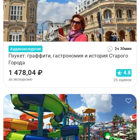
Аудиоэкскурсия
2ч 30мин
Пхукет: граффити, гастрономия и история Старого
Города
1 478,04 ₽
4.8
за экскурсию
25 оценок