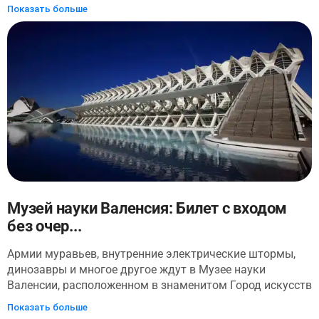
Это уникальное место в Валенсии для знакомства с
Показать больше
прошлым. С общим входом вы можете осмотреть
коллекцию Hortensia Herrero, совершить экскурсию по
зданию и узнать его историю в своем собственном
темпе.
Музей науки Валенсия: Билет с входом
без очер...
Армии муравьев, внутренние электрические штормы,
динозавры и многое другое ждут в Музее науки
Валенсии, расположенном в знаменитом Город искусств
и наук города. Наденьте лабораторное пальто,
Показать больше
придумайте фразу и приготовьтесь к футуристическому