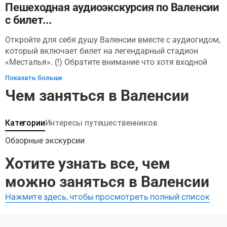
достопримечательностью: оно построено в форме глаза
Пешеходная аудиоэкскурсия по Валенсии
и отражается в озере площадью 24 000 кв. м.
с билет...
Откройте для себя душу Валенсии вместе с аудиогидом,
который включает билет на легендарный стадион
«Месталья». (!) Обратите внимание что хотя входной
билет на стадион включен в стоимость и доступен в
Показать больше
приложении, аудиогид внутри стадиона не
Чем заняться в Валенсии
предоставляется. После самостоятельного посещения
стадиона вы отправитесь на прогулку по самым
известным достопримечательностям Валенсии вместе с
Категории
Интересы путешественников
аудиогидом. Это путешествие идеально подходит для
всех, кто стремится разгадать тайны богатой истории,
Обзорные экскурсии
культуры и архитектурного величия, которые делают
Хотите узнать все, чем
Валенсию столь особенной. От любителей футбола до
ценителей готической роскоши — каждый
можно заняться в Валенсии
любознательный путешественник найдет здесь что-то
новое для себя. По пути вы пройдете через сердце
Нажмите здесь, чтобы просмотреть полный список
города, где вас ждут знаковые места, такие как
Центральный рынок, готическое великолепие Шелковой