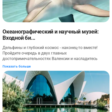
Океанографический и научный музей:
Входной би...
Дельфины и глубокий космос - наконец-то вместе!
Пройдите очередь в двух главных
достопримечательностях Валенсии и насладитесь
научным путешествием и магией животных.
Показать больше
Насладитесь аппетитом, посетив один из крупнейших в
Европе аквариумов, а затем обменяйте трубку и
наденьте лабораторный халат - и отправляйтесь на
орбиту в удивительный Музей науки.