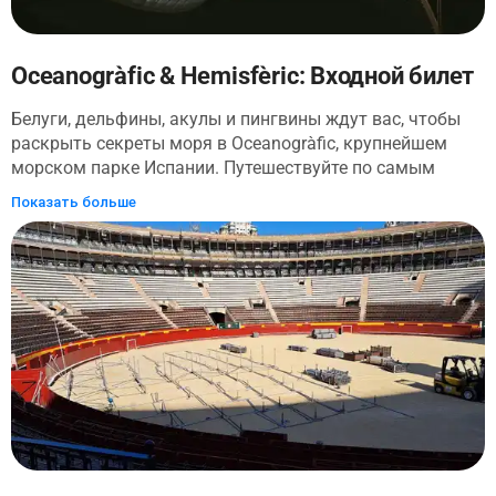
Oceanogràfic & Hemisfèric: Входной билет
Белуги, дельфины, акулы и пингвины ждут вас, чтобы
раскрыть секреты моря в Oceanogràfic, крупнейшем
морском парке Испании. Путешествуйте по самым
важным морским экосистемам Земли, от Арктики до
Показать больше
Канарских островов, и ощутите присутствие акул,
проплывающих рядом с вами, во время путешествия по
самому длинному подводному туннелю в Европе! В
пресноводном озере под открытым небом можно
увидеть множество других удивительных обитателей
водной среды - от фламинго до лягушек, а в четырех
разных бассейнах - живые шоу бутылконосых
дельфинов. В захватывающем здании Hemisfèric вы
поймете, каким должен быть кинематограф! Посетите
IMAX в формате 3D с выбранным вами киносеансом в
знаменитом Городе искусств и наук. Само здание
является впечатляющей местной