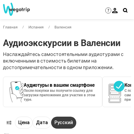
?
Главная
Испания
Валенсия
Аудиоэкскурсии в Валенсии
Наслаждайтесь самостоятельными аудиотурами с
включенными в стоимость билетами на
достопримечательности в одном приложении.
Аудиотуры в вашем смартфоне
Кон
После покупки вы получите ссылку для
С по
загрузки приложения для участия в этом
сами 
туре.
приос
Цена
Дата
Русский