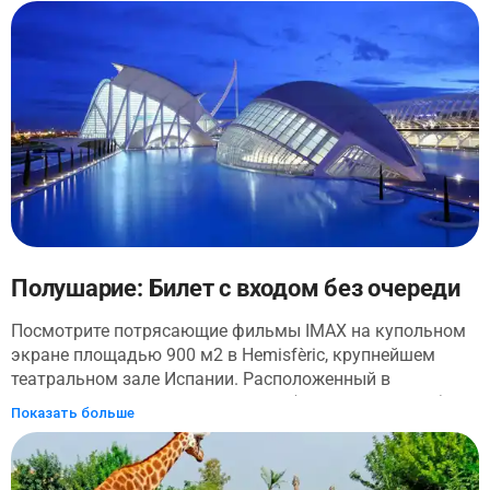
приключению безумной науки (и серьезного веселья) в
солнечной Валенсии. Быстрая перемотка вперед и
пропустите очередь с этим изящным билетом на
смартфон.
Полушарие: Билет с входом без очереди
Посмотрите потрясающие фильмы IMAX на купольном
экране площадью 900 м2 в Hemisfèric, крупнейшем
театральном зале Испании. Расположенный в
комплексе Город искусств и наук («Город искусств»), вы
Показать больше
также полюбуетесь огромным куполообразным
планетарием и многим другим! Минуйте очередь и
прыгайте прямо в приключение.