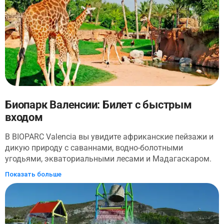
Биопарк Валенсии: Билет с быстрым
входом
В BIOPARC Valencia вы увидите африканские пейзажи и
дикую природу с саваннами, водно-болотными
угодьями, экваториальными лесами и Мадагаскаром.
Посетите воссозданную в Испании пещеру Китум и
Показать больше
посмотрите на таких животных, как львы, жирафы,
носороги, слоны и шимпанзе. Зоопарк предлагает
подробное представление африканских экосистем,
подходящих для всех возрастов, с возможностью