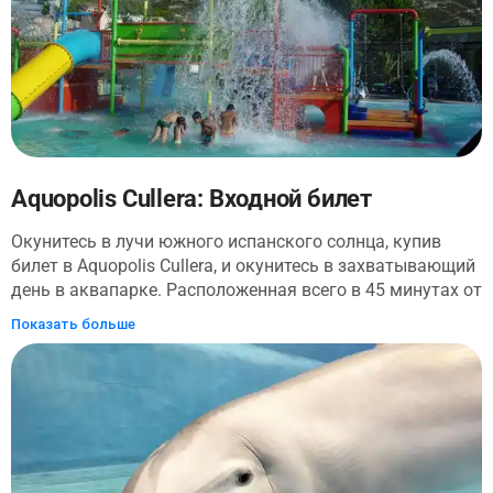
исследовать саванну. Следуйте по тропам, чтобы
увидеть бегемотов, крокодилов и красочных рыб в их
местах обитания. Полюбуйтесь антилопами, жирафами
и носорогами, понаблюдайте за львами, исследуйте
норы, в которых обитают муравьеды, гиены и
бородавочники, и отправляйтесь в леса с гориллами и
леопардами.
Aquopolis Cullera: Входной билет
Окунитесь в лучи южного испанского солнца, купив
билет в Aquopolis Cullera, и окунитесь в захватывающий
день в аквапарке. Расположенная всего в 45 минутах от
центра Валенсии, эта водная страна чудес позволит вам
Показать больше
насладиться серфингом в огромном бассейне с
волнами, расслабиться в джакузи вулкана и
полюбоваться адреналиновыми водными горками на
водных горках парка. Здесь есть гигантские крутые
горки для любителей острых ощущений и более
спокойных, которые понравится и маленьким детям.
Пушечные ядра в гостях!