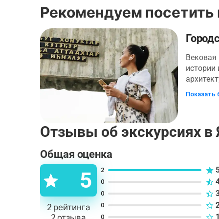
Рекомендуем посетить 
Городс
Вековая 
истории
архитект
мы вам п
Показать 
самым и
достопр
Путешест
Отзывы об экскурсиях в 
Якутска 
высокого
Общая оценка
вечной м
отправит
2
5
увидеть 
0
строений
0
острога,
0
2
рейтинга
базар и 
2
отзыва
0
многие и