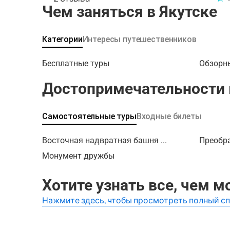
Чем заняться в Якутске
реконстр
судьбы о
место пе
Категории
Интересы путешественников
веков. В
основан 
Бесплатные туры
Обзорн
нелегкой
павших в
Достопримечательности 
годов, и
героев н
где и за
Самостоятельные туры
Входные билеты
Отправля
нами!
Восточная надвратная башня ...
Преобр
Монумент дружбы
Хотите узнать все, чем м
Нажмите здесь, чтобы просмотреть полный с