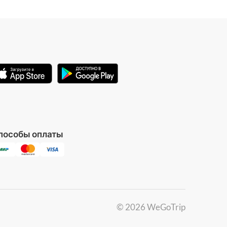
пособы оплаты
©
2026
WeGoTrip