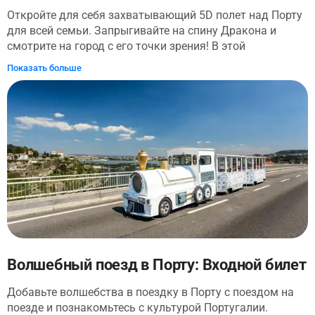
Откройте для себя захватывающий 5D полет над Порту
для всей семьи. Запрыгивайте на спину Дракона и
смотрите на город с его точки зрения! В этой
незабываемой поездке вы почувствуете ветер на лице,
Показать больше
насладитесь невероятным видом и увидите культовые
здания, как никогда раньше. Во время этого 10-
минутного Впечатления вы заметите, что время летит,
когда вы веселитесь!
Волшебный поезд в Порту: Входной билет
Добавьте волшебства в поездку в Порту с поездом на
поезде и познакомьтесь с культурой Португалии.