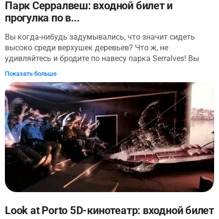
Парк Серралвеш: входной билет и
прогулка по в...
Вы когда-нибудь задумывались, что значит сидеть
высоко среди верхушек деревьев? Что ж, не
удивляйтесь и бродите по навесу парка Serralves! Вы
увидите португальскую флору, такую как кедр и
Показать больше
пробковый дуб, а также экзотические виды, такие как
ликвидамбары и гигантские секвойи. Спуститесь на
землю, чтобы исследовать 18 гектаров парка и около 8
000 образцов растений, представляющих около 230
видов. Скульптуры из коллекции Serralves Foundation
также украшают парк, так что следите.
Look at Porto 5D-кинотеатр: входной билет