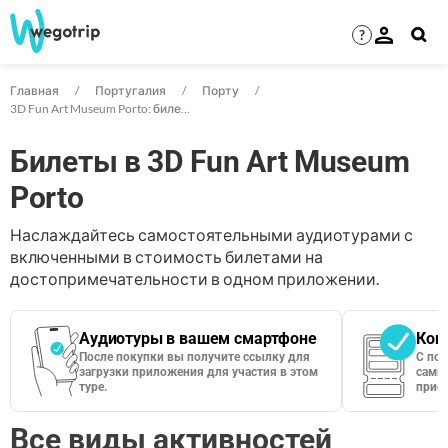
?
Главная
Португалия
Порту
3D Fun Art Museum Porto: билеты
Билеты в 3D Fun Art Museum
Porto
Наслаждайтесь самостоятельными аудиотурами с
включенными в стоимость билетами на
достопримечательности в одном приложении.
Аудиотуры в вашем смартфоне
Кон
После покупки вы получите ссылку для
С по
загрузки приложения для участия в этом
сами 
туре.
приос
Все виды активностей