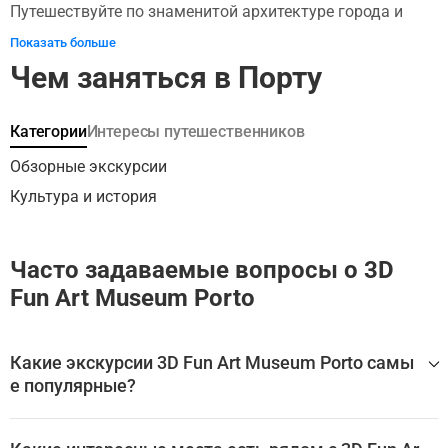
Путешествуйте по знаменитой архитектуре города и
полюбуйтесь лучшим историческим центром. После
Показать больше
фотографирования пришло время дегустации вин.
Чем заняться в Порту
Узнайте больше о крепостных винных портах в одном из
старейших винных погребов Порту и насладитесь его
дегустацией. Сядьте обратно на борт поезда и увидите
Категории
Интересы путешественников
другие достопримечательности, в том числе церковь
Кармелитас, недалеко от знаменитого книжного
Обзорные экскурсии
магазина Lello.
Культура и история
Часто задаваемые вопросы о 3D
Fun Art Museum Porto
Какие экскурсии 3D Fun Art Museum Porto самы
е популярные?
Самые популярные туры 3D Fun Art Museum Porto: