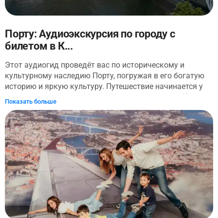
Порту: Аудиоэкскурсия по городу с
билетом в К...
Этот аудиогид проведёт вас по историческому и
культурному наследию Порту, погружая в его богатую
историю и яркую культуру. Путешествие начинается у
величественного Кафедрального собора Порту. (!)
Показать больше
Обратите внимание, что, хотя билет в собор включен в
стоимость, аудоэкскурсия внутри собора не
предусмотрена. После самостоятельного осмотра
Кафедрального собора отправляйтесь на прогулку по
Порту вместе с аудиогидом. Вас ждут 17 остановок,
которые откроют вам архитектурные шедевры и
историческое наследие города. Вы проедете через
район Рибейра, пересечёте знаменитый мост Дома
Луиша I и окажетесь перед башней Клеригуш, которая
словно парит в воздухе. Маршрут пройдёт через самое
сердце Порту, от шумного Меркадо-ду-Больяо до