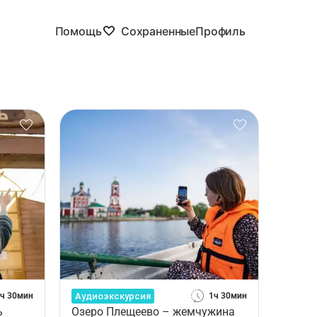
Помощь
Сохраненные
Профиль
Аудиоэкскурсия
1ч 30мин
1ч 30мин
ь
Озеро Плещеево – жемчужина