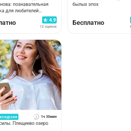
нова: познавательная
былых эпох
ка для любителей
ды
4.9
латно
Бесплатно
12 оценок
кскурсия
1ч 30мин
силы. Плещеево озеро