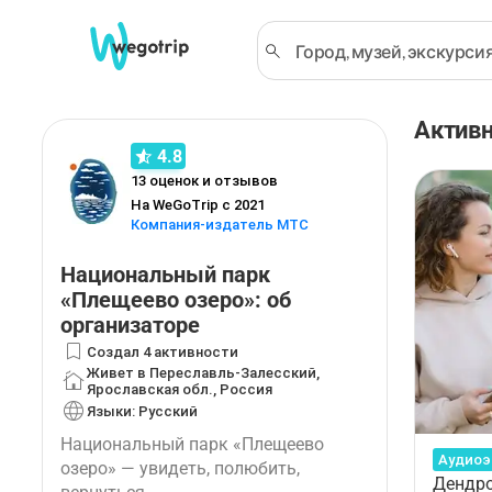
Активн
4.8
13
оценок и отзывов
На WeGoTrip с 2021
Компания-издатель МТС
Национальный парк
«Плещеево озеро»: об
организаторе
Создал
4 активности
Живет в Переславль-Залесский,
Ярославская обл., Россия
Языки: Русский
Национальный парк «Плещеево
Аудиоэ
озеро» — увидеть, полюбить,
Дендро