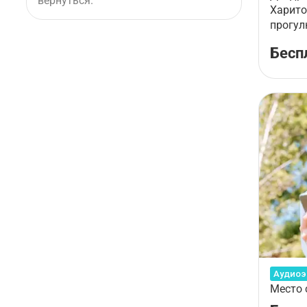
вернуться.
Харито
прогул
приро
Бесп
Аудиоэ
Место 