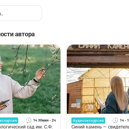
ости автора
кскурсия
Аудиоэкскурсия
1ч 30мин - 2ч
1ч - 
логический сад им. С.Ф.
Синий камень — свидетел