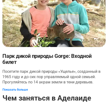
Парк дикой природы Gorge: Входной
билет
Посетите парк дикой природы «Ущелье», созданный в
1965 году и до сих пор управляемый одной семьей.
Прогуляйтесь по 14 акрам земли в тени деревьев.
Следуйте по тропинкам, ведущим к одной из
Показать больше
крупнейших частных коллекций австралийских и
Чем заняться в Аделаиде
экзотических животных, птиц и рептилий в стране.
Познакомьтесь с дикой природой и получите