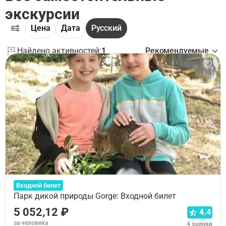
экскурсии
Цена
Дата
Русский
Найдено активностей:
1
Рекомендуемые
Входной билет
Парк дикой природы Gorge: Входной билет
5 052,12 ₽
4.4
за человека
4 оценки