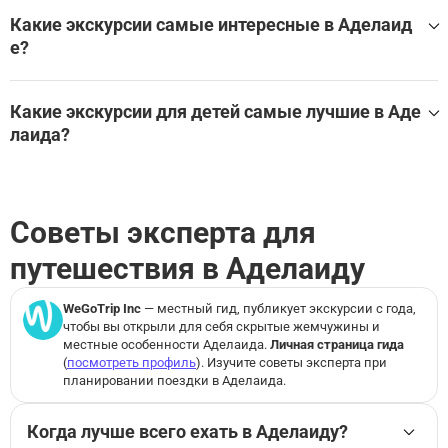
Лучшие экскурсии и развлечения в помещении в Аделаи
Art Gallery of South Australia
да для дождливой погоды:
Adelaide Oval
Какие экскурсии самые интересные в Аделаид
Montefiore Hill & Montefiore Road
е?
Парк дикой природы Gorge: Входной билет
St Peter's Cathedral
Adelaide Pride Walk
Лучшие экскурсии в Аделаида:
Посмотреть все экскурсии и развлечения в помещении
Посмотреть все достопримечательности в Аделаида
в Аделаида на WeGoTrip
Какие экскурсии для детей самые лучшие в Аде
Парк дикой природы Gorge: Входной билет
лаида?
Самые лучшие экскурсии для детей в Аделаида:
Посмотреть все экскурсси для детей в Аделаида
Советы эксперта для
путешествия в Аделаиду
WeGoTrip Inc
— местный гид, публикует экскурсии с
года,
чтобы вы открыли для себя скрытые жемчужины и
местные особенности Аделаида.
Личная страница гида
(
посмотреть профиль
). Изучите советы эксперта при
планировании поездки в Аделаида.
Когда лучше всего ехать в Аделаиду?