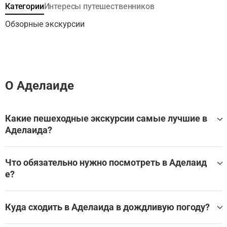
незабываемые впечатления.
Категории
Интересы путешественников
Обзорные экскурсии
О Аделаиде
Какие пешеходные экскурсии самые лучшие в
Аделаида?
Какие пешеходные экскурсии лучше всего посетить в А
делаида?
Что обязательно нужно посмотреть в Аделаид
е?
Самые популярные достопримечательности и музеи в А
делаида:
Куда сходить в Аделаида в дождливую погоду?
George Duncan memorial