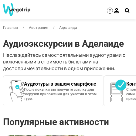
?
Главная
Австралия
Аделаида
Аудиоэкскурсии в Аделаиде
Наслаждайтесь самостоятельными аудиотурами с
включенными в стоимость билетами на
достопримечательности в одном приложении.
Аудиотуры в вашем смартфоне
Кон
После покупки вы получите ссылку для
С по
загрузки приложения для участия в этом
сами 
туре.
приос
Популярные активности