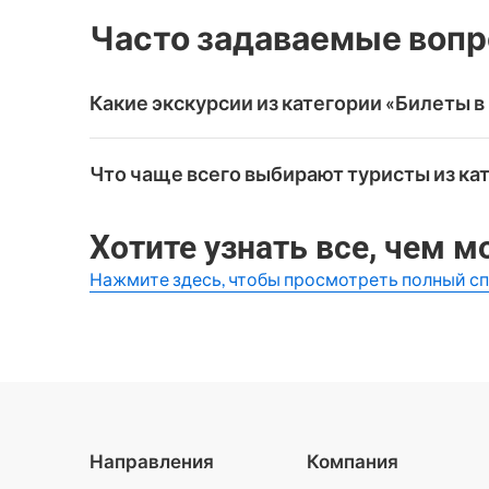
Часто задаваемые воп
Какие экскурсии из категории «Билеты 
WeGoTrip предлагает широкий выбор туров «Би
Что чаще всего выбирают туристы из ка
Самые высоко оцененные варианты:
Walygator Sud-Ouest: Входной билет
Самые популярные впечатления категории «Бил
Хотите узнать все, чем 
Walygator Sud-Ouest: Входной билет
Нажмите здесь, чтобы просмотреть полный с
Направления
Компания