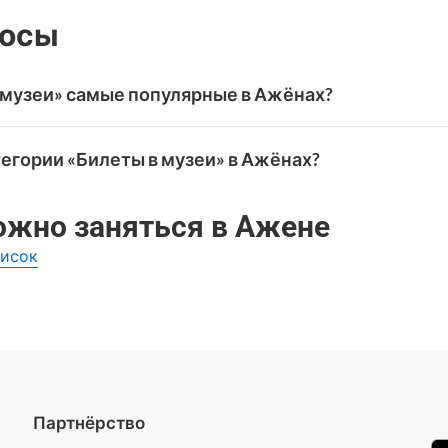
росы
в музеи» самые популярные в Ажёнах?
леты в музеи» в Ажёнах.
тегории «Билеты в музеи» в Ажёнах?
еты в музеи» в Ажен на WeGoTrip:
можно заняться в Ажене
писок
Партнёрство