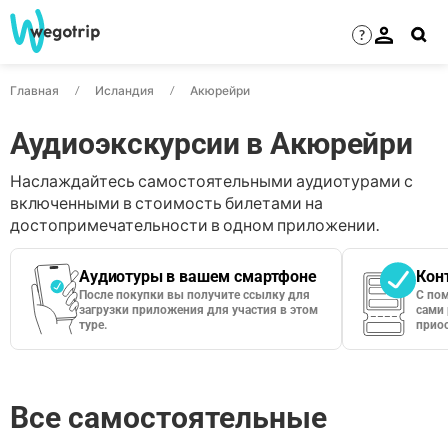
?
Главная
Исландия
Акюрейри
Аудиоэкскурсии в Акюрейри
Наслаждайтесь самостоятельными аудиотурами с
включенными в стоимость билетами на
достопримечательности в одном приложении.
Аудиотуры в вашем смартфоне
Кон
После покупки вы получите ссылку для
С по
загрузки приложения для участия в этом
сами 
туре.
приос
Все самостоятельные