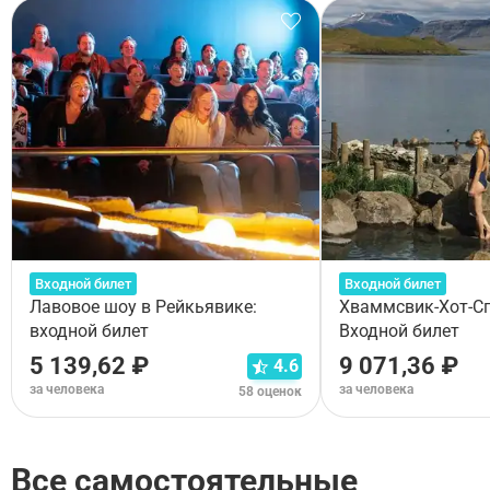
Входной билет
Входной билет
Лавовое шоу в Рейкьявике:
Хваммсвик-Хот-Сп
входной билет
Входной билет
5 139,62 ₽
9 071,36 ₽
4.6
за человека
за человека
58 оценок
Все самостоятельные