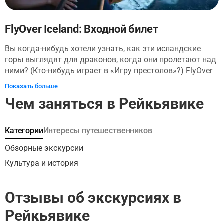
FlyOver Iceland: Входной билет
Вы когда-нибудь хотели узнать, как эти исландские
горы выглядят для драконов, когда они пролетают над
ними? (Кто-нибудь играет в «Игру престолов»?) FlyOver
Iceland использует самые современные технологии,
Показать больше
чтобы дать вам именно это чувство без драконов.
Чем заняться в Рейкьявике
Будьте подвешены, свесив ноги, перед сферическим
экраном высотой 20 метров, а захватывающее видео
прокатит вас по всей Исландии. Вы увидите
Категории
Интересы путешественников
пересеченную местность, действующие вулканы и
многое другое! Здесь даже ветер, туман и запахи
Обзорные экскурсии
делают его более реалистичным.
Культура и история
Отзывы об экскурсиях в
Рейкьявике