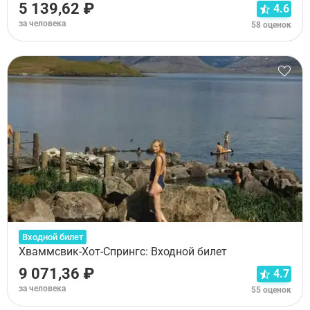
5 139,62 ₽
4.6
за человека
58 оценок
Входной билет
Хваммсвик-Хот-Спрингс: Входной билет
9 071,36 ₽
4.7
за человека
55 оценок