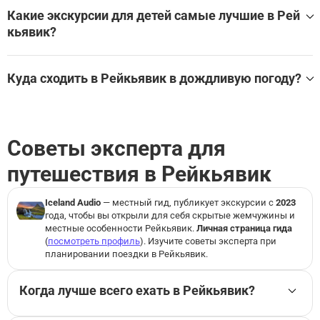
Какие экскурсии для детей самые лучшие в Рей
Лавовое шоу в Рейкьявике: входной билет
кьявик?
FlyOver Iceland: Входной билет
Хваммсвик-Хот-Спрингс: Входной билет
Самые лучшие экскурсии для детей в Рейкьявик:
Куда сходить в Рейкьявик в дождливую погоду?
Посмотреть все экскурсси для детей в Рейкьявик
Лучшие экскурсии и развлечения в помещении в Рейкья
вик для дождливой погоды:
Лавовое шоу в Рейкьявике: входной билет
Советы эксперта для
FlyOver Iceland: Входной билет
Хваммсвик-Хот-Спрингс: Входной билет
путешествия в Рейкьявик
Посмотреть все экскурсии и развлечения в помещении
Iceland Audio
— местный гид, публикует экскурсии с
2023
в Рейкьявик на WeGoTrip
года, чтобы вы открыли для себя скрытые жемчужины и
местные особенности Рейкьявик.
Личная страница гида
(
посмотреть профиль
). Изучите советы эксперта при
планировании поездки в Рейкьявик.
Когда лучше всего ехать в Рейкьявик?
Я обычно советую ехать в Рейкьявик либо с конца