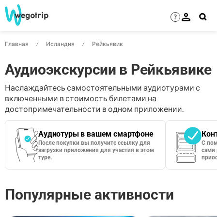
?
Главная
Исландия
Рейкьявик
Аудиоэкскурсии в Рейкьявике
Наслаждайтесь самостоятельными аудиотурами с
включенными в стоимость билетами на
достопримечательности в одном приложении.
Аудиотуры в вашем смартфоне
Кон
После покупки вы получите ссылку для
С по
загрузки приложения для участия в этом
сами 
туре.
приос
Популярные активности