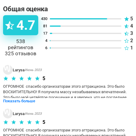
Общая оценка
5
430
4.7
4
81
3
17
2
538
4
рейтингов
1
6
325
отзывов
Larysa
Июнь 2023
5
ОГРОМНОЕ  спасибо организаторам этого аттракциона. Это было 
ВОСХИТИТЕЛЬНО! Я получила массу незабываемых впечатлений. 
Это было моё четвёртое посещение и я уверена, что не последнее. 
Показать больше
По доброму завидую людям, которые окажутся там впервые. 
Larysa
Июнь 2023
5
ОГРОМНОЕ  спасибо организаторам этого аттракциона. Это было 
ВОСХИТИТЕЛЬНО! Я получила массу незабываемых впечатлений. 