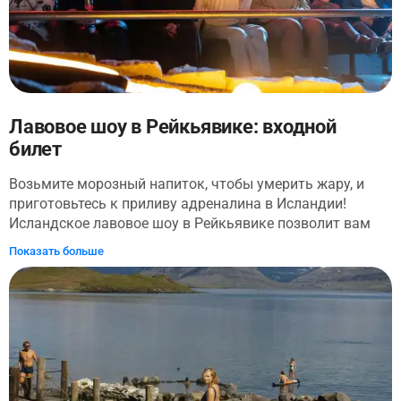
Лавовое шоу в Рейкьявике: входной
билет
Возьмите морозный напиток, чтобы умерить жару, и
приготовьтесь к приливу адреналина в Исландии!
Исландское лавовое шоу в Рейкьявике позволит вам
окунуться в жар расплавленной лавы, но без опасности!
Показать больше
Это не обычное шоу, а образовательное,
переплетающееся с развлекательным, заставляющее
сердце биться от волнения, как при извержении
вулкана. Станьте свидетелем зрелища, когда
расплавленная лава вливается в зал, кипит при
температуре 1100°C и обрушивается на ледяной
ландшафт. Это огненный танец природы, столкновение
стихий, равного которому вы никогда не увидите!