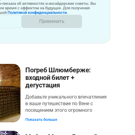
-письма об активностях и инсайдерские советы. Вы
бое время с эффектом на будущее. Для получения
ашей
Политикой конфиденциальности.
Применить
Погреб Шлюмберже:
входной билет +
дегустация
Добавьте уникального впечатления
в ваше путешествие по Вене с
посещением этого огромного
винного погреба. Окунитесь в
Показать больше
глубину 300-летнего винного погреба
Schlumberger и насладитесь