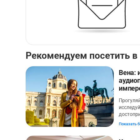
Рекомендуем посетить в
Вена: 
аудиоп
имперс
Прогуляй
исследуй
достопр
темпе, "
Показать 
персонал
приложен