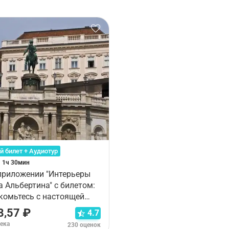
й билет + Аудиотур
- 1ч 30мин
 приложении "Интерьеры
 Альбертина" с билетом:
комьтесь с настоящей
ошью
8,57 ₽
4.7
века
230 оценок