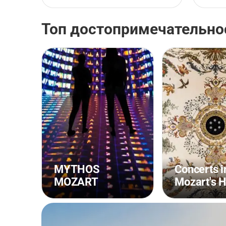
Топ достопримечательнос
MYTHOS
Concerts i
MOZART
Mozart's 