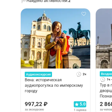
Найдено активностей:
2
Входно
Аудиоэкскурсия
2ч
Вена: историческая
1ч 
Тур в
аудиопрогулка по имперскому
дворца
городу
Позна
роск
997,22 ₽
2 86
5.0
за экскурсию
за чело
1 оценка