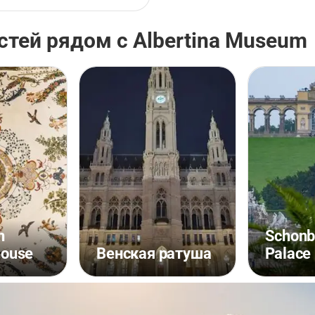
тей рядом с Albertina Museum
n
Schonb
House
Венская ратуша
Palace