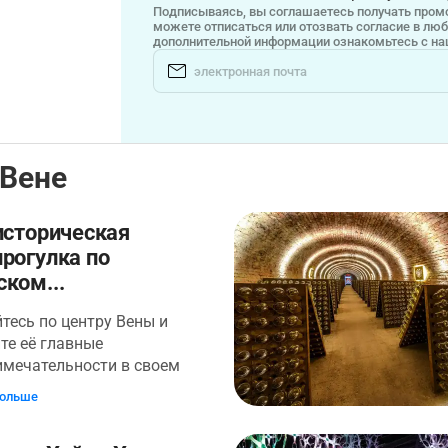
Подписываясь, вы соглашаетесь получать промо
можете отписаться или отозвать согласие в лю
дополнительной информации ознакомьтесь с н
 Вене
историческая
рогулка по
ком...
тесь по центру Вены и
те её главные
имечательности в своем
в компании" вашей
больше
ьной аудиоэкскурсии в
ии WeGoTrip. За два часа