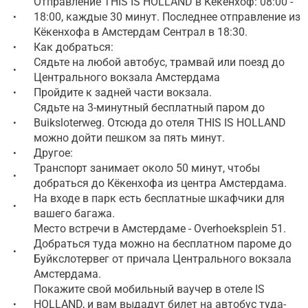
Отправление THIS IS HOLLAND в Кёкенхоф: 08:00 -
18:00, каждые 30 минут. Последнее отправление из
•
Кёкенхофа в Амстердам Сентрал в 18:30.
Как добраться:
•
Сядьте на любой автобус, трамвай или поезд до
•
Центрального вокзала Амстердама
Пройдите к задней части вокзала.
•
Сядьте на 3-минутный бесплатный паром до
Buiksloterweg. Отсюда до отеля THIS IS HOLLAND
•
можно дойти пешком за пять минут.
Другое:
•
Транспорт занимает около 50 минут, чтобы
•
добраться до Кёкенхофа из центра Амстердама.
На входе в парк есть бесплатные шкафчики для
•
вашего багажа.
Место встречи в Амстердаме - Overhoeksplein 51.
Добраться туда можно на бесплатном пароме до
•
Буйкслотервег от причала Центрального вокзала
Амстердама.
Покажите свой мобильный ваучер в отеле IS
HOLLAND, и вам выдадут билет на автобус туда-
•