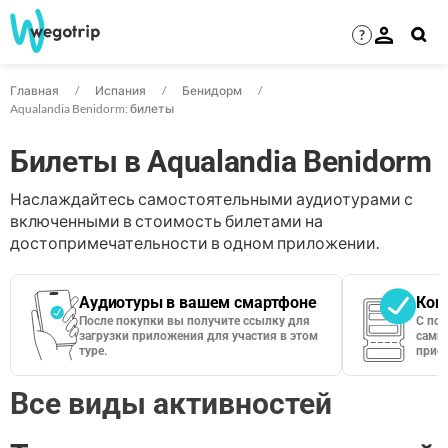
?
Главная
Испания
Бенидорм
Aqualandia Benidorm: билеты
Билеты в Aqualandia Benidorm
Наслаждайтесь самостоятельными аудиотурами с
включенными в стоимость билетами на
достопримечательности в одном приложении.
Аудиотуры в вашем смартфоне
Кон
После покупки вы получите ссылку для
С по
загрузки приложения для участия в этом
сами 
туре.
приос
Все виды активностей