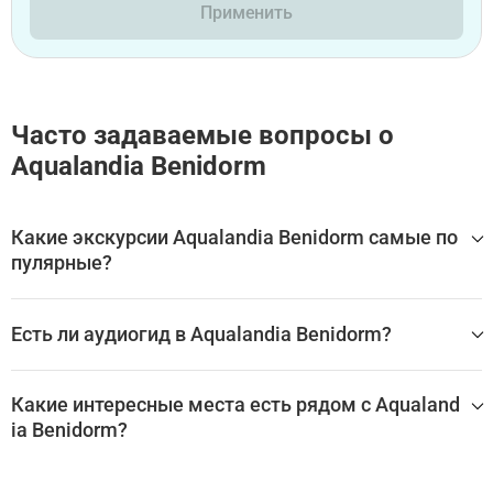
Применить
Часто задаваемые вопросы о
Aqualandia Benidorm
Какие экскурсии Aqualandia Benidorm самые по
пулярные?
Самые популярные туры Aqualandia Benidorm:
Есть ли аудиогид в Aqualandia Benidorm?
Акваландия Бенидорм: Билет с входом без очереди
Да, для посещения Aqualandia Benidorm доступен аудиог
ид, который помогает самостоятельно изучить главные
Какие интересные места есть рядом с Aqualand
залы, экспонаты и историю достопримечательности без
ia Benidorm?
экскурсовода.
Лучшие аудиогиды и самостоятельные экскурсии по Aq
Aqualandia Benidorm находится в Бенидорме, в окружени
ualandia Benidorm: