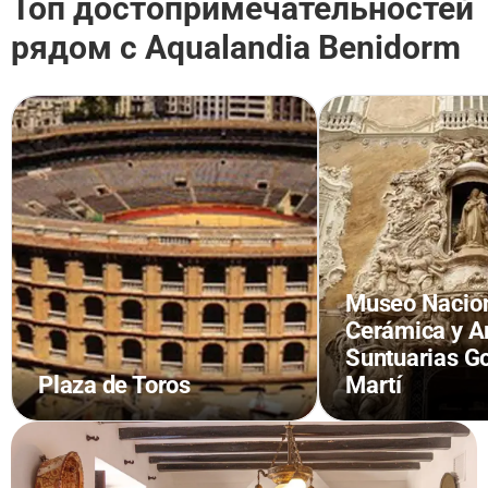
Топ достопримечательностей
рядом с Aqualandia Benidorm
Museo Nacion
Cerámica y A
Suntuarias G
Plaza de Toros
Martí