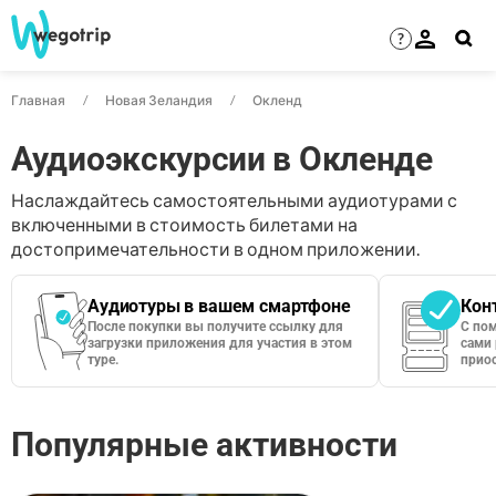
?
Главная
Новая Зеландия
Окленд
Аудиоэкскурсии в Окленде
Наслаждайтесь самостоятельными аудиотурами с
включенными в стоимость билетами на
достопримечательности в одном приложении.
Аудиотуры в вашем смартфоне
Кон
После покупки вы получите ссылку для
С по
загрузки приложения для участия в этом
сами 
туре.
приос
Популярные активности