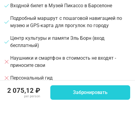
Входной билет в Музей Пикассо в Барселоне
Подробный маршрут с пошаговой навигацией по
музею и GPS-карта для прогулок по городу
Центр культуры и памяти Эль Борн (вход
бесплатный)
Наушники и смартфон в стоимость не входят -
приносите свои
Персональный гид
2 075,12 ₽
Аудиоэкскурсия по временной выставке
Забронировать
per person
Download the app and the digital audio tour on your
smartphone before the visit. You will find
recommendations on how to get to the staring point in