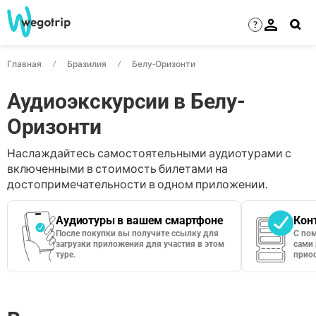
?
Главная
Бразилия
Белу-Оризонти
Аудиоэкскурсии в Белу-
Оризонти
Наслаждайтесь самостоятельными аудиотурами с
включенными в стоимость билетами на
достопримечательности в одном приложении.
Аудиотуры в вашем смартфоне
Кон
После покупки вы получите ссылку для
С по
загрузки приложения для участия в этом
сами 
туре.
приос