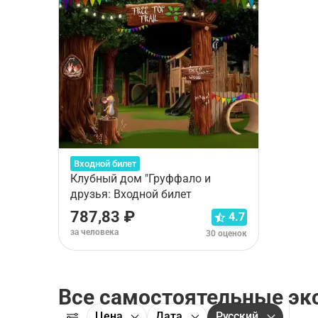
Входной билет
Клубный дом "Груффало и
друзья: Входной билет
787,83 ₽
4.7
за человека
30 оценок
Все самостоятельные эк
Цена
Дата
Русский