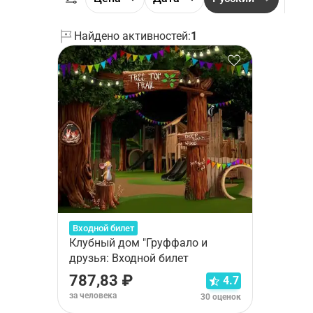
Найдено активностей:
1
Входной билет
Клубный дом "Груффало и
друзья: Входной билет
787,83 ₽
4.7
за человека
30 оценок