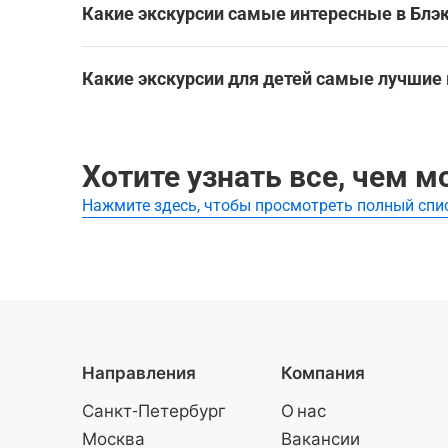
зайти в 
Winter Gardens Blackpool
Какие экскурсии самые интересные в Блэ
комнату 
The Blackpool Tower Circus
The Blackpool Tower Ballroom
маленьки
Лучшие экскурсии в Блэкпул:
наслади
Посмотреть все достопримечательности в Блэк
Какие экскурсии для детей самые лучшие 
Клубный дом "Груффало и друзья: Входной би
сюжетом
исследо
Самые лучшие экскурсии для детей в Блэкпул:
мягкой и
захваты
Посмотреть все экскурсси для детей в Блэкпул
Хотите узнать все, чем 
захваты
часовой 
Нажмите здесь, чтобы просмотреть полный спи
всех дете
Направления
Компания
Санкт-Петербург
О нас
Москва
Вакансии