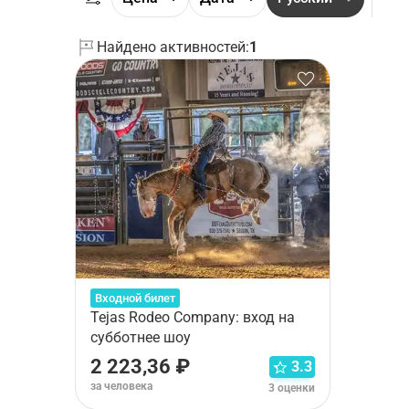
Найдено активностей:
1
Входной билет
Tejas Rodeo Company: вход на
субботнее шоу
2 223,36 ₽
3.3
за человека
3 оценки