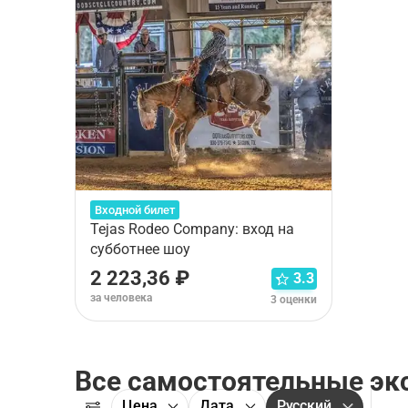
Входной билет
Tejas Rodeo Company: вход на
субботнее шоу
2 223,36 ₽
3.3
за человека
3 оценки
Все самостоятельные эк
Цена
Дата
Русский