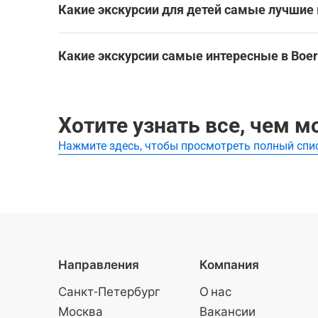
Какие экскурсии для детей самые лучшие 
Boerne
Boerne
Самые лучшие экскурсии для детей в Boerne:
Boerne
Boerne
Какие экскурсии самые интересные в Boe
Boerne
Посмотреть все экскурсси для детей в Boerne
Boerne
Лучшие экскурсии в Boerne:
Посмотреть все достопримечательности в Boer
Tejas Rodeo Company: вход на субботнее шоу
Хотите узнать все, чем м
Нажмите здесь, чтобы просмотреть полный спи
Направления
Компания
Санкт-Петербург
О нас
Москва
Вакансии