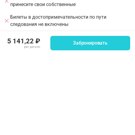
принесите свои собственные
Билеты в достопримечательности по пути
следования не включены
Private tours
5 141,22 ₽
Забронировать
per person
Важная информация
Opening hours may be changed last minute due to
•
services and events
Children under 6 get in for free, no ticket required
•
Please dress appropriately. Men must wear a kippah
•
(available on-site)
Mandatory security check at the entry. No tripods &
•
backpacks larger than hand-luggage
Strollers & cameras allowed
•
Guided tours:
•
English, Italian, Spanish & French: Every 30 minutes