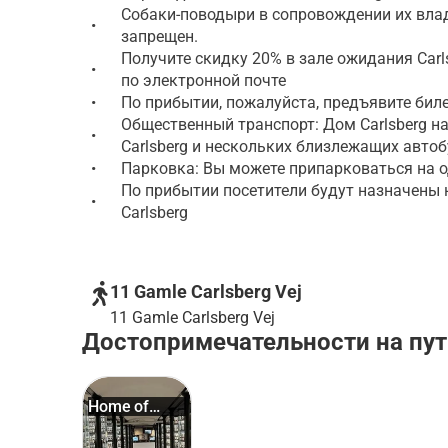
Собаки-поводыри в сопровождении их влад
•
запрещен.
Получите скидку 20% в зале ожидания Carls
•
по электронной почте
•
По прибытии, пожалуйста, предъявите биле
Общественный транспорт: Дом Carlsberg н
•
Carlsberg и нескольких близлежащих авто
•
Парковка: Вы можете припарковаться на од
По прибытии посетители будут назначены
•
Carlsberg
11 Gamle Carlsberg Vej
11 Gamle Carlsberg Vej
Достопримечательности на пут
Home of
Carlsberg