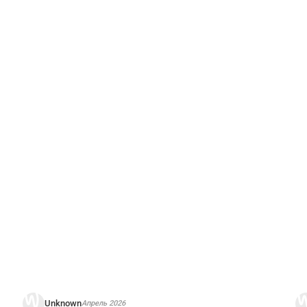
рианта тура. Пожалуйста,
ознакомьтесь с условиями отме
Unknown
Апрель 2026