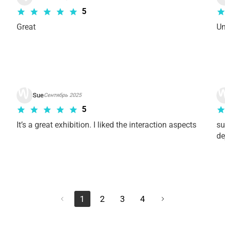
5
Great
Un
Sue
Сентябрь 2025
5
It’s a great exhibition. I liked the interaction aspects 
su
de
1
2
3
4