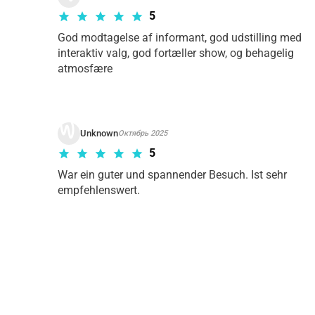
5
God modtagelse af informant, god udstilling med 
interaktiv valg, god fortæller show, og behagelig 
atmosfære 
Unknown
Октябрь 2025
5
War ein guter und spannender Besuch. Ist sehr 
empfehlenswert.