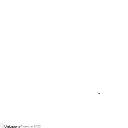
ны
для требуемого тура Входной билет
.
Unknown
Февраль 2026