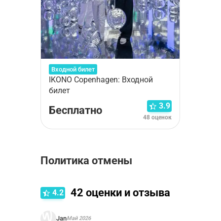
Входной билет
IKONO Copenhagen: Входной
билет
3.9
Бесплатно
48 оценок
Политика отмены
Правила отмены зависят от типа выбранного ва
42
оценки и отзыва
4.2
Jan
Май 2026