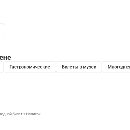
ене
Гастрономические
Билеты в музеи
Многодне
ходной билет + Напиток