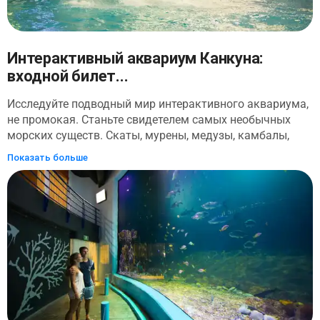
Интерактивный аквариум Канкуна:
входной билет...
Исследуйте подводный мир интерактивного аквариума,
не промокая. Станьте свидетелем самых необычных
морских существ. Скаты, мурены, медузы, камбалы,
рыбы-клоуны, рыбы-скорпионы, крылатки, кораллы,
Показать больше
анемоны, морские львы и дельфины с палубы
посетителя. Затем посмотрите Презентацию дельфинов,
демонстрирующую физические способности и
координацию дельфинов. Смотрите, как они выполняют
прыжки, вращения и акробатику. Интерактивный
аквариум предлагает захватывающие и незабываемые
морские впечатления для всех.