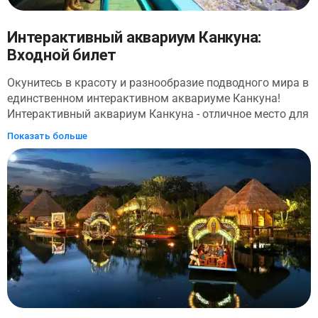
Интерактивный аквариум Канкуна:
Входной билет
Окунитесь в красоту и разнообразие подводного мира в
единственном интерактивном аквариуме Канкуна!
Интерактивный аквариум Канкуна - отличное место для
детей всех возрастов, которые хотят узнать об океанах
Показать больше
и о том, как их сохранить. Получите практический опыт
во время интерактивных встреч, где вы сможете узнать
об увлекательной морской жизни. Подойдите поближе к
таким видам, как скаты и иглокожие, таким как
морские звезды, морские огурцы и ежи. Ряд
мероприятий доступен для дополнительных занятий,
например, дайвинга в 6-метровом аквариуме (Aquarium
Trek) или отдыха в спа-центре Fish Spa.