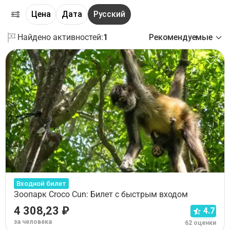
Цена
Дата
Русский
Найдено активностей:
1
Рекомендуемые
Входной билет
Зоопарк Croco Cun: Билет с быстрым входом
4 308,23 ₽
4.7
за человека
62 оценки