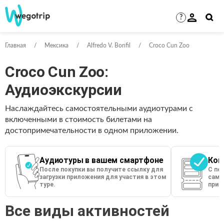
?
Главная
Мексика
Alfredo V. Bonfil
Croco Cun Zoo
Croco Cun Zoo:
Аудиоэкскурсии
Наслаждайтесь самостоятельными аудиотурами с
включенными в стоимость билетами на
достопримечательности в одном приложении.
Аудиотуры в вашем смартфоне
Кон
После покупки вы получите ссылку для
С по
загрузки приложения для участия в этом
сами
туре.
прио
Все виды активностей