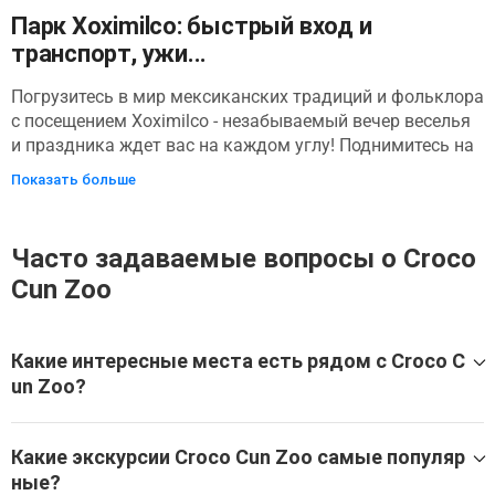
Парк Xoximilco: быстрый вход и
транспорт, ужи...
Погрузитесь в мир мексиканских традиций и фольклора
с посещением Xoximilco - незабываемый вечер веселья
и праздника ждет вас на каждом углу! Поднимитесь на
борт живописной лодки Trajinera, представляющей
Показать больше
различные мексиканские штаты, и отправляйтесь в
плавание по каналам Xoximilco, полюбуйтесь
потрясающими достопримечательностями и
Часто задаваемые вопросы о Croco
насладитесь открытым баром с текилой, ромом, водкой,
Cun Zoo
пивом, безалкогольными напитками и пресной водой. И
это еще не все – вы также насладитесь дегустационным
ужином с вкусными блюдами богатой и разнообразной
Какие интересные места есть рядом с Croco C
мексиканской кухни. В течение всего вечера
un Zoo?
погрузитесь в яркие звуки и ритмы Мексики с живой
музыкой, которая включает в себя ранчеро, нортеньо и
Croco Cun Zoo находится в Alfredo V. Bonfil, в окружении
маримбу, а также культовые и любимые мариачи.
множества других великолепных мест.
Какие экскурсии Croco Cun Zoo самые популяр
Приготовьтесь петь, танцевать и праздновать все, что
ные?
Эти экскурсии охватывают Croco Cun Zoo и другие близ
делает Мексику такой особенной, и кричать «¡Viva