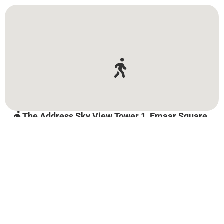
The Address Sky View Tower 1, Emaar Square
Area - Downtown Dubai
The Address Sky View Tower 1, Emaar Square Area -
Downtown Dubai
Достопримечательности на пути
Sky Views
Observa...