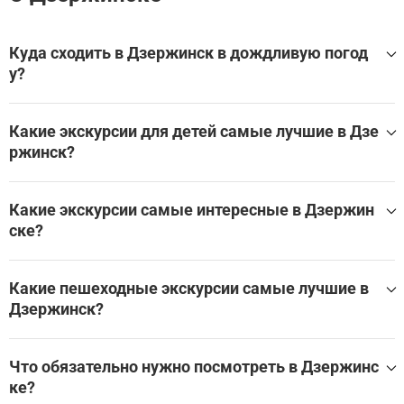
Куда сходить в Дзержинск в дождливую погод
у?
Лучшие экскурсии и развлечения в помещении в Дзерж
инск для дождливой погоды:
Какие экскурсии для детей самые лучшие в Дзе
ржинск?
РУТС (RUTS) Дзержинск 2025
Самые лучшие экскурсии для детей в Дзержинск:
Посмотреть все экскурсии и развлечения в помещении
в Дзержинск на WeGoTrip
Какие экскурсии самые интересные в Дзержин
Посмотреть все экскурсси для детей в Дзержинск
ске?
Лучшие экскурсии в Дзержинск:
Какие пешеходные экскурсии самые лучшие в
РУТС (RUTS) Дзержинск 2025
Дзержинск?
Какие пешеходные экскурсии лучше всего посетить в Д
зержинск?
Что обязательно нужно посмотреть в Дзержинс
ке?