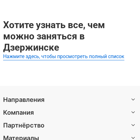
Самые популярные достопримечательности и музеи в Д
зержинск:
Дзержинск
Хотите узнать все, чем
Дзержинск
Дзержинск
можно заняться в
Дзержинск
Дзержинск
Дзержинске
Дзержинск
Нажмите здесь, чтобы просмотреть полный список
Посмотреть все достопримечательности в Дзержинск
Направления
Компания
Санкт-Петербург
Партнёрство
Москва
О нас
Барселона
Материалы
Вакансии