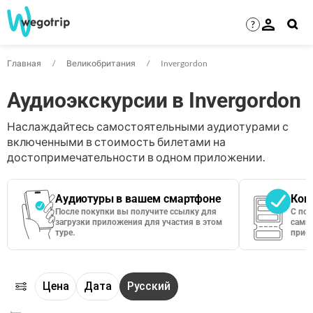
?
Главная
Великобритания
Invergordon
Аудиоэкскурсии в Invergordon
Наслаждайтесь самостоятельными аудиотурами с
включенными в стоимость билетами на
достопримечательности в одном приложении.
Аудиотуры в вашем смартфоне
Кон
После покупки вы получите ссылку для
С по
загрузки приложения для участия в этом
сами 
туре.
приос
Цена
Дата
Русский