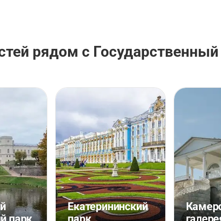
стей рядом с Государственный
ий
Екатерининский
Камер
й парк
парк
галере