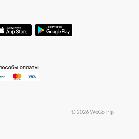
пособы оплаты
©
2026
WeGoTrip