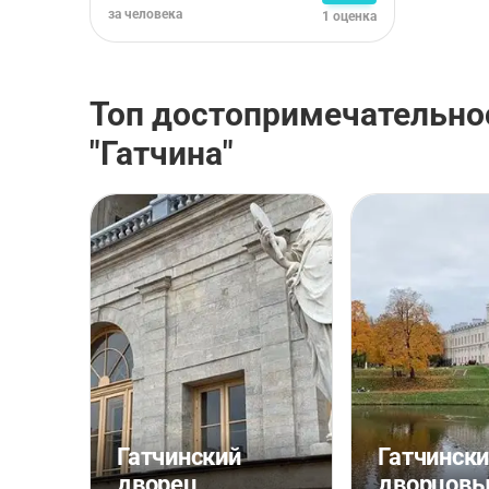
за человека
1 оценка
Топ достопримечательно
"Гатчина"
Гатчинский
Гатчинск
дворец
дворцовы