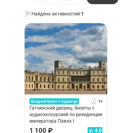
Найдено активностей:
1
Входной билет + Аудиотур
1ч
Гатчинский дворец: билеты с
аудиоэкскурсией по резиденции
императора Павла I
1 100 ₽
4.0