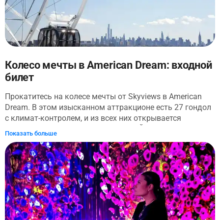
Колесо мечты в American Dream: входной
билет
Прокатитесь на колесе мечты от Skyviews в American
Dream. В этом изысканном аттракционе есть 27 гондол
с климат-контролем, и из всех них открывается
потрясающий вид на горизонт Нью-Йорка и Нью-
Показать больше
Джерси. У вас не будет больше шансов на заоблачные
фотографии, и кто может устоять перед селфи или 20
отсюда?