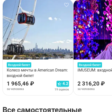
Входной билет
Входной билет
Колесо мечты в American Dream:
iMUSEUM: входной
входной билет
1 965,46 ₽
2 316,20 ₽
4.2
за человека
за человека
19 оценок
Все самостоятельные