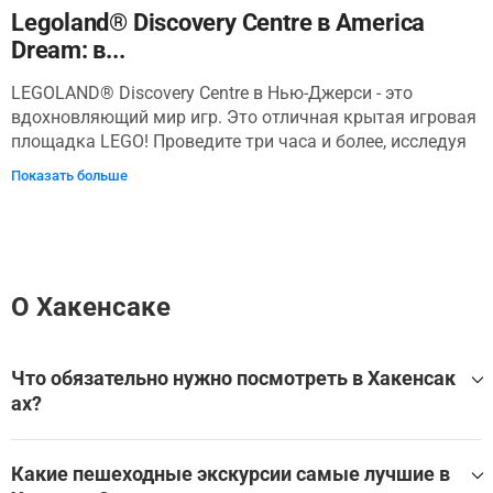
Legoland® Discovery Centre в America
Dream: в...
LEGOLAND® Discovery Centre в Нью-Джерси - это
вдохновляющий мир игр. Это отличная крытая игровая
площадка LEGO! Проведите три часа и более, исследуя
более 10 игровых зон в стиле LEGO. Совершите
Показать больше
волшебную поездку на курорте Imagination Express и
познакомьтесь со знаменитыми
достопримечательностями Нью-Йорка и Нью-Джерси на
территории Miniland. Испытайте силу своих творений
LEGO на шатких столиках Землетрясений и посмотрите
О Хакенсаке
широко открытыми глазами в 4D Cinema. Вы можете
встретить своих любимых персонажей LEGO; Передайте
привет Кай и Берти за нас!
Что обязательно нужно посмотреть в Хакенсак
ах?
Самые популярные достопримечательности и музеи в Х
акенсак:
Какие пешеходные экскурсии самые лучшие в