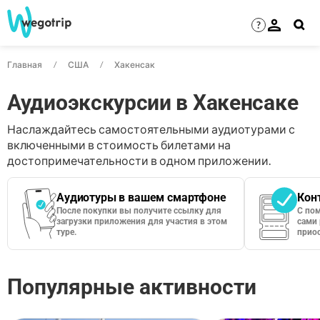
?
Главная
США
Хакенсак
Аудиоэкскурсии в Хакенсаке
Наслаждайтесь самостоятельными аудиотурами с
включенными в стоимость билетами на
достопримечательности в одном приложении.
Аудиотуры в вашем смартфоне
Кон
После покупки вы получите ссылку для
С по
загрузки приложения для участия в этом
сами 
туре.
приос
Популярные активности