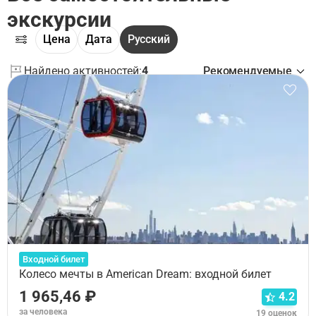
экскурсии
Цена
Дата
Русский
Найдено активностей:
4
Рекомендуемые
Входной билет
Колесо мечты в American Dream: входной билет
1 965,46 ₽
4.2
за человека
19 оценок