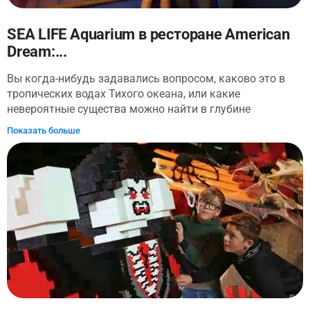
SEA LIFE Aquarium в ресторане American
Dream:...
Вы когда-нибудь задавались вопросом, каково это в
тропических водах Тихого океана, или какие
невероятные существа можно найти в глубине
Атлантического океана? Посетите SEA LIFE в Нью-
Показать больше
Джерси и познакомьтесь с множеством водных
животных. Обращайте внимание на плавание акул и
скатов и не спускайте глаз с рыб-клоунов,
скрывающихся в их домах с анемонами. Дети могут
поиграть в игровую зону в конце, и вас ошеломит
подводный туннель.