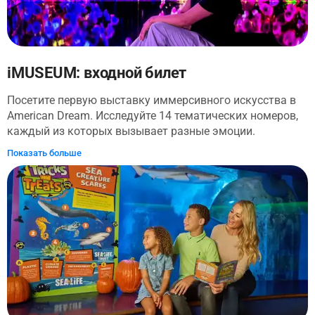
iMUSEUM: входной билет
Посетите первую выставку иммерсивного искусства в
American Dream. Исследуйте 14 тематических номеров,
каждый из которых вызывает разные эмоции.
Веселитесь с друзьями и близкими, играйте в
Показать больше
интерактивные игры и делайте запоминающиеся
фотографии.