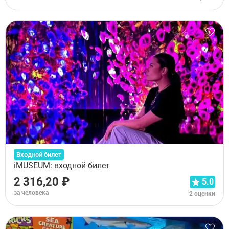
Входной билет
iMUSEUM: входной билет
2 316,20 ₽
5.0
за человека
2 оценки