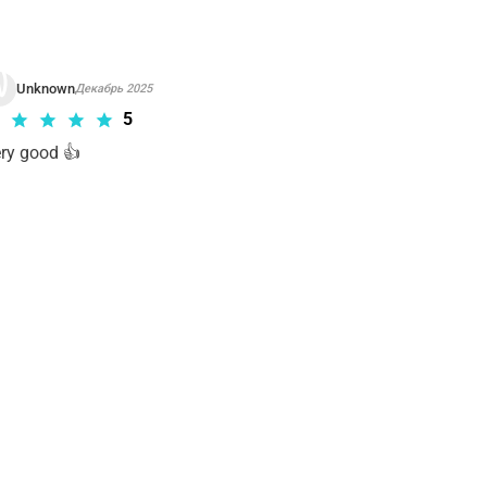
Unknown
Декабрь 2025
5
ry good 👍 