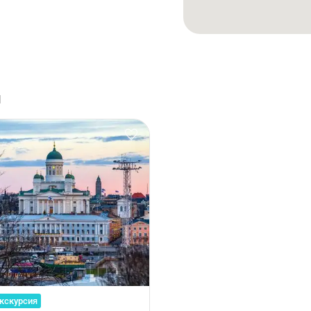
и
кскурсия