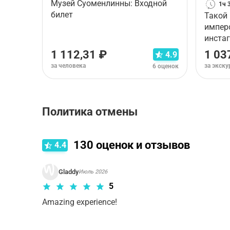
Музей Суоменлинны: Входной
1ч 
билет
Такой
импер
инста
1 112,31 ₽
1 03
4.9
за человека
за экск
6 оценок
Политика отмены
Правила отмены зависят от типа выбранного ва
130
оценок и отзывов
4.4
Gladdy
Июль 2026
5
Amazing experience!