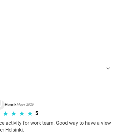
ны
для требуемого тура Входной билет
.
Henrik
Март 2026
5
ce activity for work team. Good way to have a view 
er Helsinki.