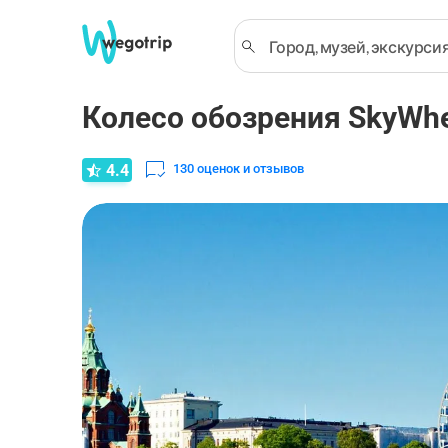
Колесо обозрения SkyWhe
4.4
130
оценок и отзывов