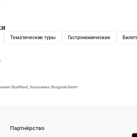
ки
Тематические туры
Гастрономические
Билет
а
рения SkyWheel, Хельсинки: Входной билет
Партнёрство