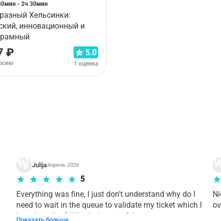
30мин - 2ч 30мин
 разный Хельсинки:
ский, инновационный и
грамный
7 ₽
5.0
урсию
1 оценка
рианта тура. Пожалуйста,
ознакомьтесь с условиями отме
Julija
Апрель 2026
5
Everything was fine, I just don't understand why do I 
Ni
need to wait in the queue to validate my ticket which I 
ov
bought online? What's the point? I was on my way to 
Показать больше