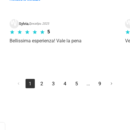
save time but finally had to wait. All the rest was 
good, nice staff!
Sylvia
Декабрь 2025
5
Bellissima esperienza! Vale la pena
Ve
1
2
3
4
5
...
9